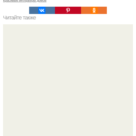
Читайте также
Сколько сохнут обои на флизелиновой основе после
поклейки. Когда высохнет клей?