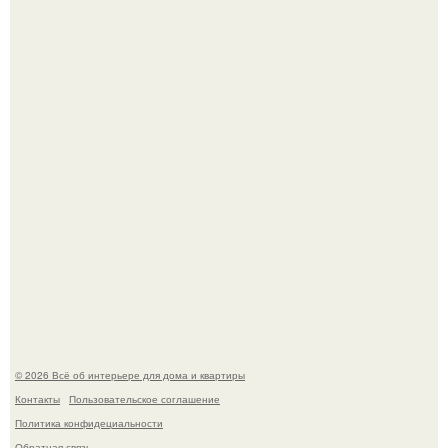
Нейросети добрались до семейных чатов, и теперь под
угрозой мамины нервы.
Круг замкнулся: психологиня Вероника Степанова снова
вышла замуж за собственного бывшего мужа.
© 2026 Всё об интерьере для дома и квартиры
Контакты
Пользовательское соглашение
Политика конфидециальности
Обратная связь