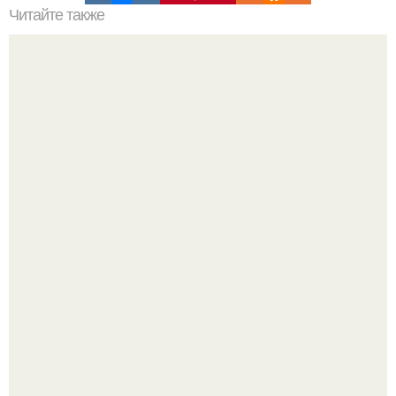
Читайте также
Резьба по дереву в стиле барокко. Резьба по дереву:
стилистические направления и характерные узоры.
Маленькая, но практичная квартира у моря 48 кв.