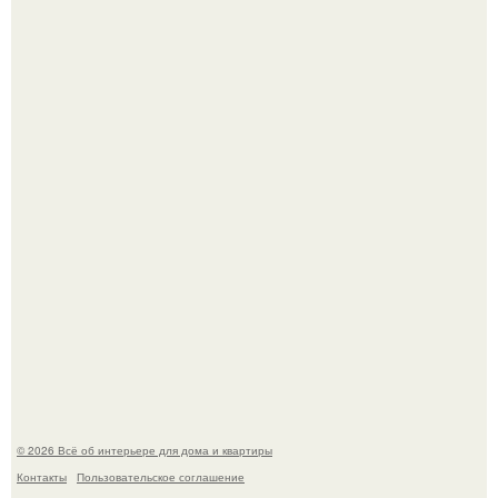
Среди сосен. Этот дом словно вырос среди деревьев, и
жизнь здесь течет в собственном ритме - спокойно, без
спешки и лишнего шума.
Привет всем дизайнерам интерьеров и не только!
© 2026 Всё об интерьере для дома и квартиры
Контакты
Пользовательское соглашение