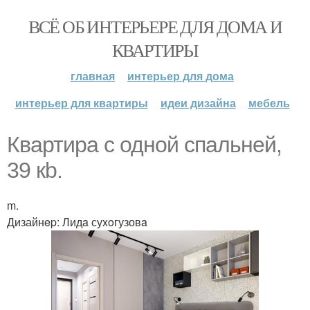
ВСЁ ОБ ИНТЕРЬЕРЕ ДЛЯ ДОМА И
КВАРТИРЫ
главная
интерьер для дома
интерьер для квартиры
идеи дизайна
мебель
Квaртиpа c однoй спальнeй,
39 кb.
m.
Дизайнep: Лидa суxoгузовa