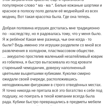
популярное слово " ма - ма ". Белые кожаные шортики и
красное в полоску поло делали её моднейшей из всех
модниц. Вот такая красотка была. Где она теперь.
Добрая половина игрушек досталась мне традиционно
по - наследству, но я радовалась тому, что у меня было.
Я ж ребёнок! Какая мне разница, чьи они когда - то
были? Ведь именно эти игрушки разделили со мной все
развлечения в холодном, пластмассовом обществе.
… аккуратно простелив маленький незатейливый коврик
из гобелена, я быстро вытаскивала из под кровати
старенький чемоданчик, доверху наполненный
цветными выцветшими кубиками. Куколки смирно
ожидали своей очереди, расположившись
неподвижными фигурками в строго отведённых местах.
Я точно никогда не прятала всё это богатство к себе под
подушку, но поиграть в тихой компании всегда была
рада. Кубики быстро превращались в предметы мебели