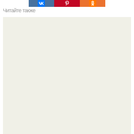
Читайте также
Значение картина с волками. В том случае, если вы
любите вышивать, то наверняка задумывались о том,
что означает та или иная вышитая вами картина.