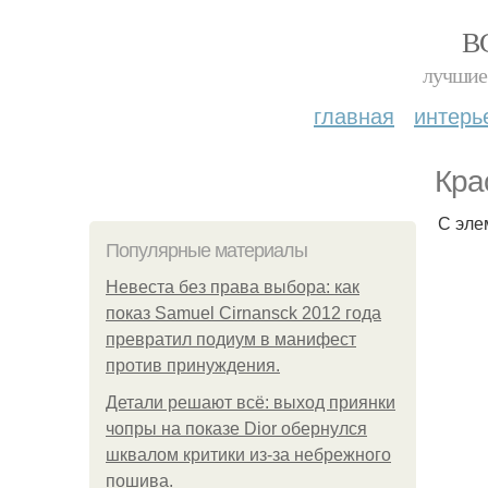
В
лучшие 
главная
интерь
Кра
С эле
Популярные материалы
Невеста без права выбора: как
показ Samuel Cirnansck 2012 года
превратил подиум в манифест
против принуждения.
Детали решают всё: выход приянки
чопры на показе Dior обернулся
шквалом критики из-за небрежного
пошива.