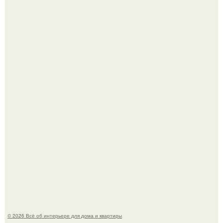
Кёнигсберг. Интерьер дома студенческого братства
"Германия".
Это жилой комплекс в Париже, в пригороде нуази - ле -
гран.
© 2026 Всё об интерьере для дома и квартиры