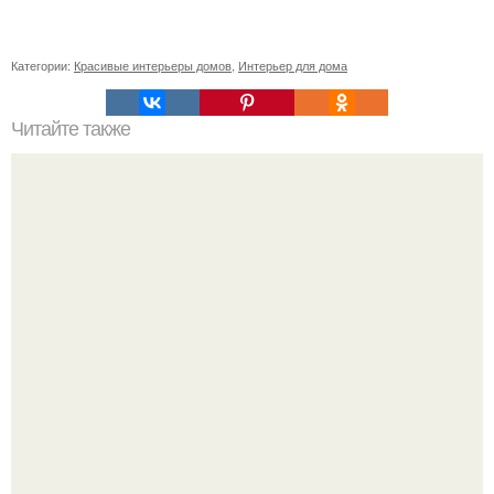
Категории:
Красивые интерьеры домов
,
Интерьер для дома
Читайте также
Как приготовить гипс для заливки форм. Как разводить
гипс: Все о приготовлении идеального раствора