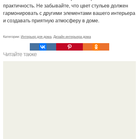
практичность. Не забывайте, что цвет стульев должен
гармонировать с другими элементами вашего интерьера
и создавать приятную атмосферу в доме.
Категории:
Интерьер для дома
,
Дизайн интерьера дома
Читайте также
Сколько сохнут обои на флизелиновой основе после
поклейки. Когда высохнет клей?