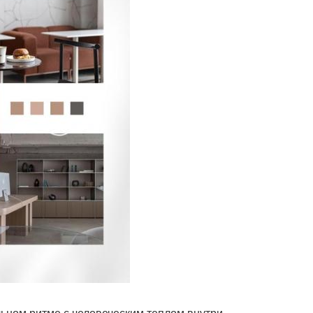
льном ритме с человеческим теплом внутри.