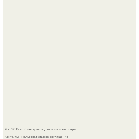
Стало интересно поучаствовать в этом флешмобе -
Artvsartist, хоть он не совсем про рукоделие, а больше
про живопись, рисунок.
Квартира дипломата. Дизайнер Татьяна Сорокина -
Ильина создала классический интерьер для возрастной
пары в квартире площадью 82, 5 кв.
© 2026 Всё об интерьере для дома и квартиры
Контакты
Пользовательское соглашение