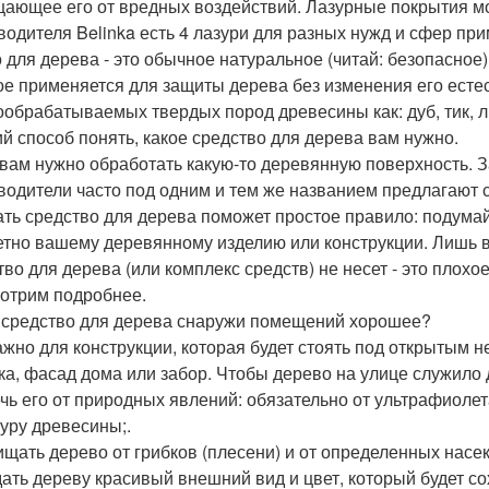
ающее его от вредных воздействий. Лазурные покрытия мо
одителя Belinka есть 4 лазури для разных нужд и сфер примене
 для дерева - это обычное натуральное (читай: безопасное)
ое применяется для защиты дерева без изменения его есте
ообрабатываемых твердых пород древесины как: дуб, тик, 
й способ понять, какое средство для дерева вам нужно.
 вам нужно обработать какую-то деревянную поверхность. З
водители часто под одним и тем же названием предлагают
ть средство для дерева поможет простое правило: подумай
етно вашему деревянному изделию или конструкции. Лишь в
тво для дерева (или комплекс средств) не несет - это плохое
отрим подробнее.
 средство для дерева снаружи помещений хорошее?
ажно для конструкции, которая будет стоять под открытым 
ка, фасад дома или забор. Чтобы дерево на улице служило 
ечь его от природных явлений: обязательно от ультрафиоле
туру древесины;.
ищать дерево от грибков (плесени) и от определенных насек
дать дереву красивый внешний вид и цвет, который будет с