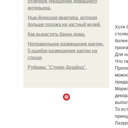
отличное украшение домашнего
интерьера.
Нью-йоркская квартира, которая
больше похожа на частный музей.
Хотя 
столе
Как вырастить банан дома.
более
Неправильное размещение картин.
произ
5 ошибок размещения картин на
Для н
стенах
Что т
Пропи
Рубрика: "Студия Дизайна".
можно
прида
Морил
декор
выпол
То ес
принц
Лазур