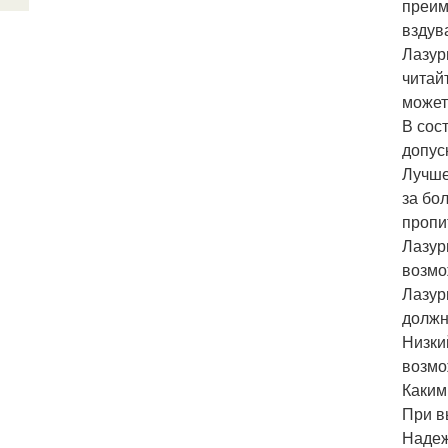
преим
вздув
Лазур
читай
может
В сос
допус
Лучше
за бо
пропи
Лазур
возмо
Лазур
должн
Низки
возмо
Каким
При в
Надеж