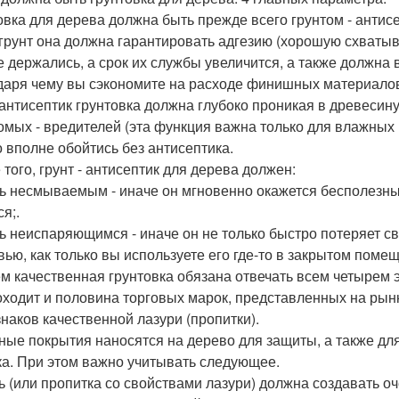
овка для дерева должна быть прежде всего грунтом - антис
к грунт она должна гарантировать адгезию (хорошую схваты
е держались, а срок их службы увеличится, а также должн
даря чему вы сэкономите на расходе финишных материалов
к антисептик грунтовка должна глубоко проникая в древесину
омых - вредителей (эта функция важна только для влажных
 вполне обойтись без антисептика.
 того, грунт - антисептик для дерева должен:
ть несмываемым - иначе он мгновенно окажется бесполезн
я;.
ть неиспаряющимся - иначе он не только быстро потеряет св
вью, как только вы используете его где-то в закрытом поме
м качественная грунтовка обязана отвечать всем четырем эт
оходит и половина торговых марок, представленных на рын
знаков качественной лазури (пропитки).
ные покрытия наносятся на дерево для защиты, а также дл
ка. При этом важно учитывать следующее.
ь (или пропитка со свойствами лазури) должна создавать оч