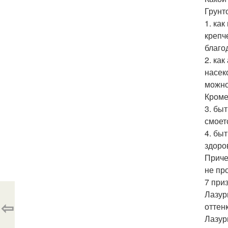
Грунт
1. ка
крепч
благо
2. ка
насек
можно
Кроме
3. бы
смоетс
4. бы
здоро
Приче
не пр
7 при
Лазур
⇦
оттен
Лазур