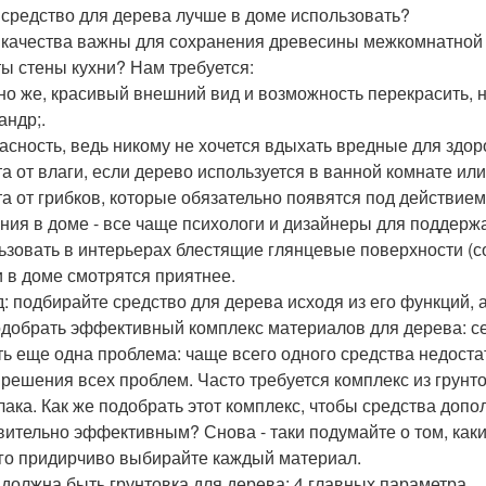
 средство для дерева лучше в доме использовать?
 качества важны для сохранения древесины межкомнатной д
ы стены кухни? Нам требуется:
но же, красивый внешний вид и возможность перекрасить, 
андр;.
асность, ведь никому не хочется вдыхать вредные для здор
а от влаги, если дерево используется в ванной комнате или 
а от грибков, которые обязательно появятся под действием 
ния в доме - все чаще психологи и дизайнеры для поддержа
ьзовать в интерьерах блестящие глянцевые поверхности (с
и в доме смотрятся приятнее.
: подбирайте средство для дерева исходя из его функций, а
одобрать эффективный комплекс материалов для дерева: се
ть еще одна проблема: чаще всего одного средства недоста
 решения всех проблем. Часто требуется комплекс из грунт
лака. Как же подобрать этот комплекс, чтобы средства допол
вительно эффективным? Снова - таки подумайте о том, каки
ого придирчиво выбирайте каждый материал.
 должна быть грунтовка для дерева: 4 главных параметра.