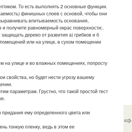
ептиком. То есть выполнять 2 основные функции.
ваемость) финишных слоев с основой, чтобы они
а выравнивать впитываемость основания,
 и получите равномерный окрас поверхности;.
 защищать дерево от развития а) грибков и б
 помещений или на улице, в сухом помещении
ым на улице и во влажных помещениях, попросту
ои свойства, но будет нести угрозу вашему
щении.
им параметрам. Грустно, что такой простой тест
ке.
я придания ему определенного цвета или
⇨
ень тонкую пленку, ведь в этом ее