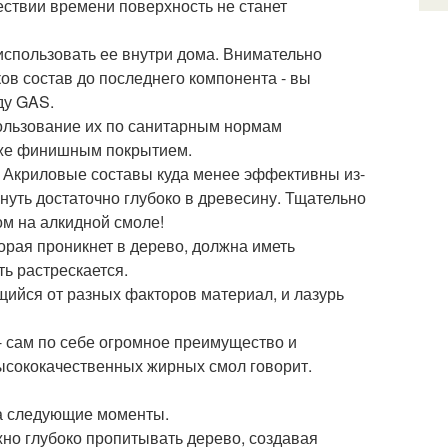
ествии времени поверхность не станет
использовать ее внутри дома. Внимательно
ков состав до последнего компонента - вы
ду GAS.
пользование их по санитарным нормам
озже финишным покрытием.
 Акриловые составы куда менее эффективны из-
нуть достаточно глубоко в древесину. Тщательно
м на алкидной смоле!
орая проникнет в дерево, должна иметь
ь растрескается.
ийся от разных факторов материал, и лазурь
 - сам по себе огромное преимущество и
ысококачественных жирных смол говорит.
а следующие моменты.
но глубоко пропитывать дерево, создавая