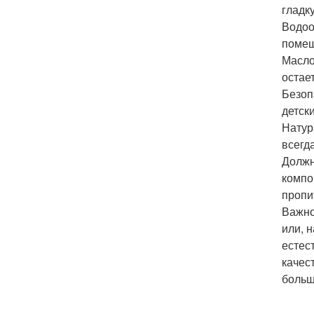
гладк
Водоо
помещ
Масло
остае
Безоп
детск
Натур
всегд
Должн
компо
пропи
Важно
или, 
естес
качес
больш