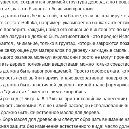
ущество: сохранится видимой структура дерева, а по прош
аться, как это бывает с обычными красками.
ь должна быть безопасной, тем более, если вы планируете 
те состав: Belinka, например, указывает на банках антсепти
е проверить каждый, найдя его описание в интернете по ко
таве лазури не должно быть антисептиков - это вредно! Ис
кается , внимание, только в грунтах, которые закроются п
е связующее для материалов по дереву - алкидные смолы.
льшого размера молекул акрила: они просто не могут проник
тать дерево полезными веществами можно только средство
ь должна быть паропроницаемой. Просто говоря: влага, кот
жность легко выйти наружу, иначе декоративная поверхност
ь должна быть эластичной: дерево - живой трансформирующ
а "Двигаться" вместе с ним не коробясь.
й расход (1 литр на 8-12 кв. м. при трехслойном нанесении)
жность экономии. А еще низкий расход об использовании в
 должно быть качественное масло для дерева.
ыборе масел для древесины следует обращать внимание н
ная защита без изменения естественного вида: масло долж