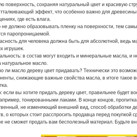
ую поверхность, сохраняя натуральный цвет и красивую стр
тталкивающий эффект, что особенно важно для древесины 
ениях, где есть влага.
 не должно образовывать пленку на поверхности, тем самы
тся паропроницаемой.
асность для человека должна быть для абсолютной, ведь ма
их игрушек.
альность: в состав могут входить и минеральные масла, и н
а натуральное масло.
о ли масло дереву цвет придавать? Технически это возможн
ненты, снижающие важные свойства масла, в итоге такое в
тка.
: если вы хотите придать дереву цвет, правильнее будет в
например, тонированными лаками. В конце концов, пропитк
твенный, не изменяющий внешний вид, способ обработки де
тв, о которых стоит расспросить продавца перед покупкой ср
е не сможет продать вам бесполезный материал. Будьте в