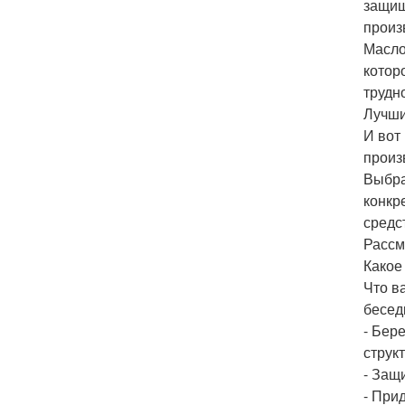
защищ
произв
Масло
котор
трудн
Лучши
И вот
произ
Выбра
конкр
средс
Рассм
Какое
Что в
бесед
- Бер
струк
- Защ
- При