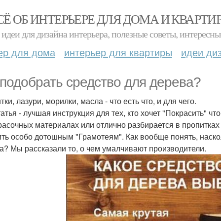
СЁ ОБ ИНТЕРЬЕРЕ ДЛЯ ДОМА И КВАРТИ
идеи для дизайна интерьера, полезные советы, интересны
ер для дома
интерьер для квартиры
идеи ди
 подобрать средство для дерева?
ки, лазури, морилки, масла - что есть что, и для чего.
татья - лучшая инструкция для тех, кто хочет "Покрасить" чт
расочных материалах или отлично разбирается в пропитках и
ить особо дотошным "Грамотеям". Как вообще понять, наско
а? Мы рассказали то, о чем умалчивают производители.