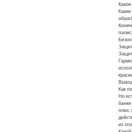
Какое
Какие
обшит
Конеч
палис
Безоп
Защит
Защит
Гармо
испол
краск
Вывод
Как п
Но ес
банке
плюс 
дейст
из эт
Какой