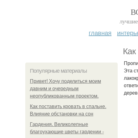
В
лучшие 
главная
интерь
Как
Пропит
Эта с
Популярные материалы
лакок
Привет! Хочу поделиться моим
ответ
давним и очередным
дерев
неопубликованным проектом.
Как поставить кровать в спальне.
Влияние обстановки на сон
Гардения. Великолепные
благоухающие цветы гардении -