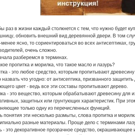
бы раз в жизни каждый столкнется с тем, что нужно будет ку
шницу, обновить внешний вид деревянной двери. В том слу
-менее ясно, то сориентироваться во всех антисептиках, гр
водителей, очень сложно.
ачала разберемся в терминах.
акое пропитка и морилка, что такое масло и лазурь?
тка - это любое средство, которым пропитывают древесину 
 назвать что угодно: от антисептика, призванного защитить
ющего цвет - ведь все эти составы пропитывают дерево.
ка - это вещество, которым обрабатывают древесину для 
ативных, защитных или грунтующих характеристик. При это
няющие только одну из перечисленных функций.
ть понятия эти несколько размыты, слова пропитка и морилк
ипиально разные материалы. Проще дело с терминами лазу
ь - это декоративное прозрачное средство, окрашивающее 