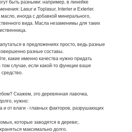
гут быть разными: например, в линейке
ния: Lasur и Toplasur, Interier и Exterier.
 масло, иногда с добавкой минерального,
ственного вида. Масла незаменимы для таких
лиственница.
апутаться в предложениях просто, ведь разные
 совершенно разные составы.
те, какие именно качества нужно придать
 том случае, если какой-то функции ваше
 средство.
небом? Скажем, это деревянная лавочка,
долго, нужно:
та и от влаги - главных факторов, разрушающих
омых, которые заводятся в дереве;.
охраняться максимально долго.