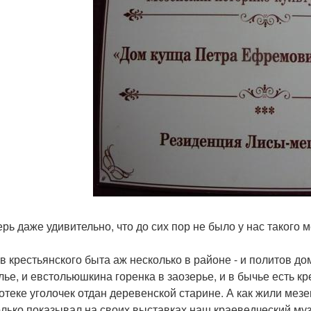
рь даже удивительно, что до сих пор не было у нас такого ме
в крестьянского быта аж несколько в районе - и политов д
лье, и евстольюшкина горенка в заозерье, и в бычье есть кр
отеке уголочек отдан деревенской старине. А как жили мез
олько показывал на своих выставках наш краеведческий музе