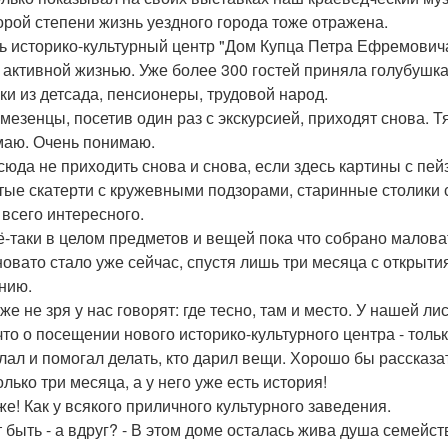
орой степени жизнь уездного города тоже отражена.
ь историко-культурный центр "Дом Купца Петра Ефремовича
 активной жизнью. Уже более 300 гостей приняла голубушка
ки из детсада, пенсионеры, трудовой народ.
мезенцы, посетив один раз с экскурсией, приходят снова. Тя
аю. Очень понимаю.
 сюда не приходить снова и снова, если здесь картины с 
ые скатерти с кружевными подзорами, старинные столики с
 всего интересного.
ё-таки в целом предметов и вещей пока что собрано малова
новато стало уже сейчас, спустя лишь три месяца с открыти
нию.
же не зря у нас говорят: где тесно, там и место. У нашей л
что о посещении нового историко-культурного центра - толь
елал и помогал делать, кто дарил вещи. Хорошо бы рассказа
лько три месяца, а у него уже есть история!
же! Как у всякого приличного культурного заведения.
 быть - а вдруг? - В этом доме осталась жива душа семей