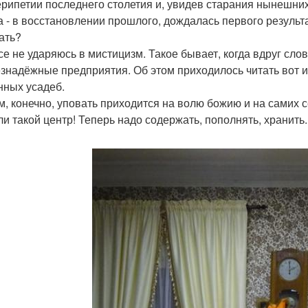
ерипетии последнего столетия и, увидев старания нынешних
а - в восстановлении прошлого, дождалась первого результа
ать?
се не ударяюсь в мистицизм. Такое бывает, когда вдруг сло
езнадёжные предприятия. Об этом приходилось читать вот 
нных усадеб.
м, конечно, уповать приходится на волю божию и на самих 
ли такой центр! Теперь надо содержать, пополнять, хранить.