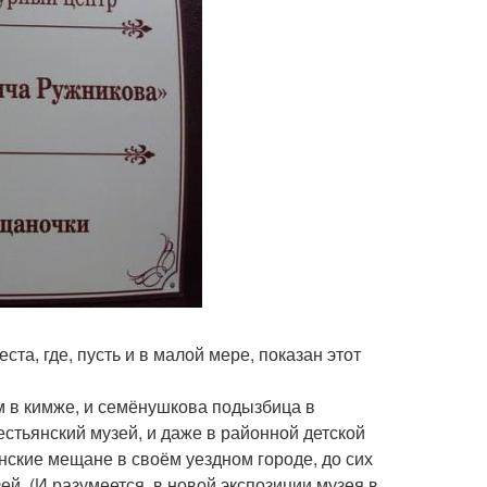
ста, где, пусть и в малой мере, показан этот
ом в кимже, и семёнушкова подызбица в
естьянский музей, и даже в районной детской
енские мещане в своём уездном городе, до сих
й. (И разумеется, в новой экспозиции музея в