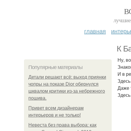
В
лучшие 
главная
интерь
К Б
Ну, в
Знако
Популярные материалы
И в р
Детали решают всё: выход приянки
Здесь
чопры на показе Dior обернулся
Даже 
шквалом критики из-за небрежного
Здесь
пошива.
Привет всем дизайнерам
интерьеров и не только!
Невеста без права выбора: как