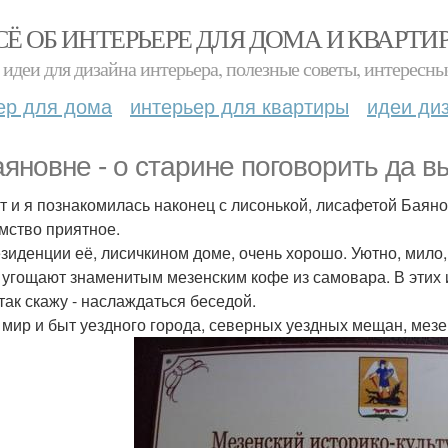
СЁ ОБ ИНТЕРЬЕРЕ ДЛЯ ДОМА И КВАРТИ
идеи для дизайна интерьера, полезные советы, интересны
ер для дома
интерьер для квартиры
идеи ди
аяновне - о старине поговорить да 
от и я познакомилась наконец с лисонькой, лисафетой Баян
мство приятное.
езиденции её, лисичкином доме, очень хорошо. Уютно, мило,
 угощают знаменитым мезенским кофе из самовара. В этих 
так скажу - наслаждаться беседой.
 мир и быт уездного города, северных уездных мещан, мезе