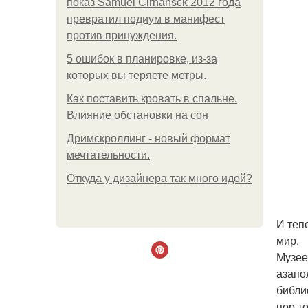
показ Samuel Cirnansck 2012 года
превратил подиум в манифест
против принуждения.
5 ошибок в планировке, из-за
которых вы теряете метры.
Как поставить кровать в спальне.
Влияние обстановки на сон
Дримскроллинг - новый формат
мечтательности.
Откуда у дизайнера так много идей?
И тепе
мир.
Музее
азапо
библи
пор т