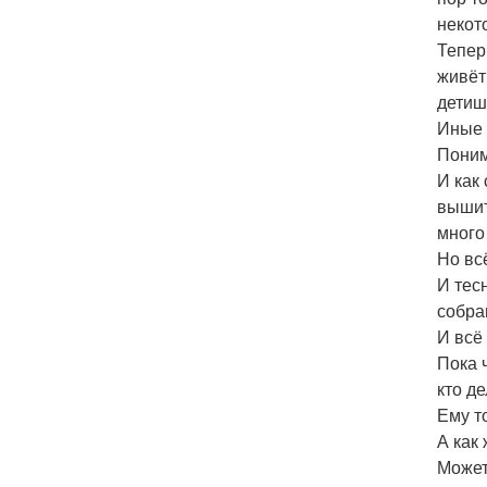
некот
Тепер
живёт
детиш
Иные 
Поним
И как
вышит
много
Но вс
И тес
собра
И всё 
Пока 
кто д
Ему то
А как 
Может