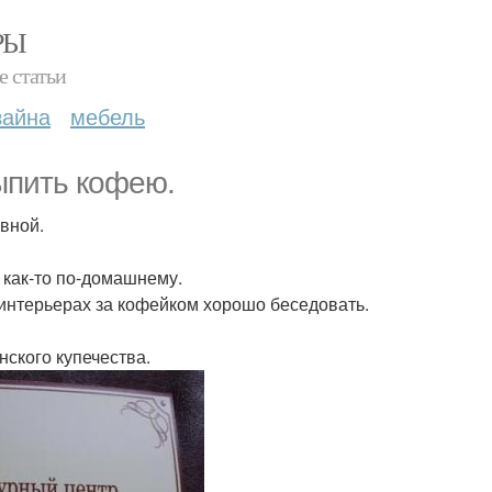
РЫ
е статьи
зайна
мебель
выпить кофею.
овной.
 как-то по-домашнему.
интерьерах за кофейком хорошо беседовать.
нского купечества.