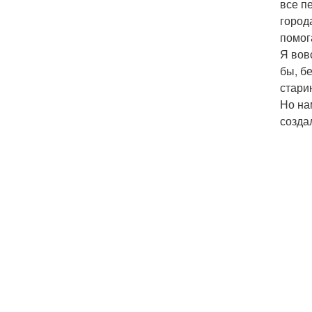
все п
город
помог
Я вов
бы, б
стари
Но на
созда