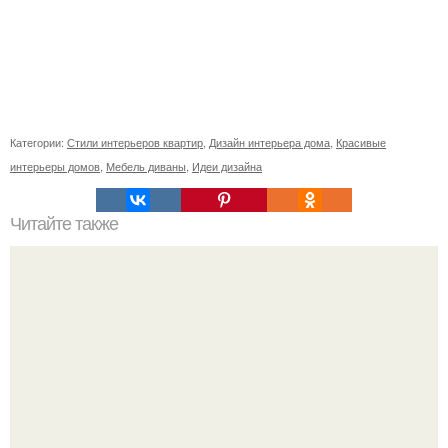
Категории:
Стили интерьеров квартир
,
Дизайн интерьера дома
,
Красивые
интерьеры домов
,
Мебель диваны
,
Идеи дизайна
Читайте также
Ваза из бутылки. Приступаем к уроку