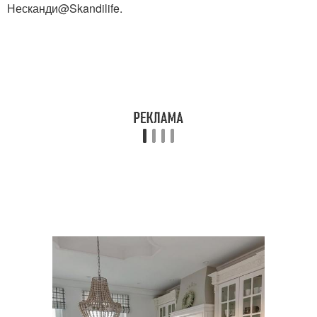
Несканди@Skandilife.