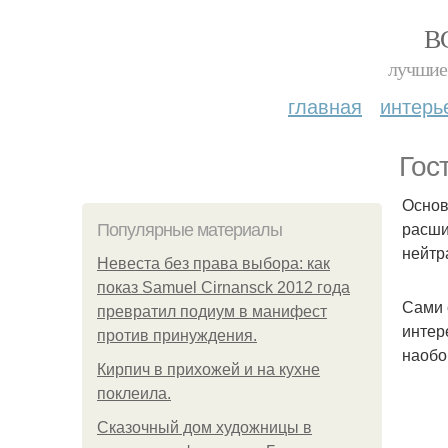
В
лучшие 
главная
интерь
Гос
Основ
расши
Популярные материалы
нейтр
Невеста без права выбора: как
показ Samuel Cirnansck 2012 года
Сами 
превратил подиум в манифест
интер
против принуждения.
наобо
Кирпич в прихожей и на кухне
поклеила.
Сказочный дом художницы в