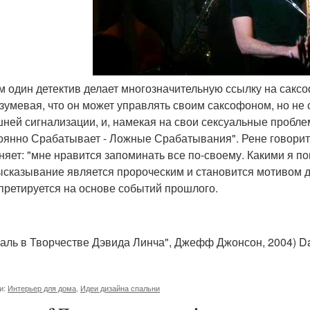
ем один детектив делает многозначительную ссылку на саксо
зумевая, что он может управлять своим саксофоном, но не
ней сигнализации, и, намекая на свои сексуальные пробле
оянно Срабатывает - Ложные Срабатывания". Рене говорит
няет: "мне нравится запоминать все по-своему. Какими я пом
ысказывание является пророческим и становится мотивом д
претируется на основе событий прошлого.
раль в Творчестве Дэвида Линча", Джефф Джонсон, 2004) Da
и:
Интерьер для дома
,
Идеи дизайна спальни