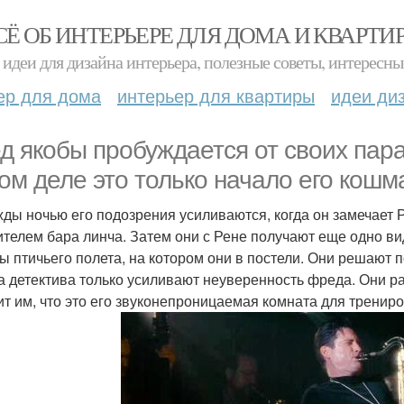
СЁ ОБ ИНТЕРЬЕРЕ ДЛЯ ДОМА И КВАРТИ
идеи для дизайна интерьера, полезные советы, интересны
ер для дома
интерьер для квартиры
идеи ди
д якобы пробуждается от своих пара
ом деле это только начало его кошм
ды ночью его подозрения усиливаются, когда он замечает 
ителем бара линча. Затем они с Рене получают еще одно вид
ы птичьего полета, на котором они в постели. Они решают п
а детектива только усиливают неуверенность фреда. Они р
ит им, что это его звуконепроницаемая комната для тренир