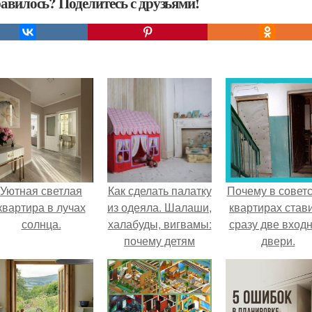
авилось? Поделитесь с друзьями!
Уютная светлая
Как сделать палатку
Почему в советс
квартира в лучах
из одеяла. Шалаши,
квартирах став
солнца.
халабуды, вигвамы:
сразу две вход
почему детям
двери.
полезно строить
домики