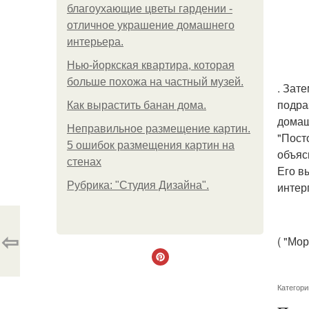
благоухающие цветы гардении -
отличное украшение домашнего
интерьера.
Нью-йоркская квартира, которая
больше похожа на частный музей.
. Зат
подра
Как вырастить банан дома.
домаш
Неправильное размещение картин.
"Пост
5 ошибок размещения картин на
объяс
стенах
Его в
Рубрика: "Студия Дизайна".
интер
⇦
( "Мо
Категори