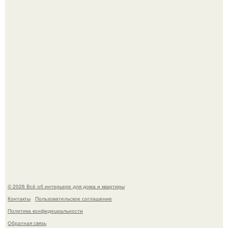
"Проиллюстрированные Люди": Томас майландер
превратил солнечные ожоги в арт - объект.
69-Летний житель Италии создал фальшивый античный
амфитеатр и долгое время успешно выдавал его за
настоящее историческое наследие.
© 2026 Всё об интерьере для дома и квартиры
Контакты
Пользовательское соглашение
Политика конфидециальности
Обратная связь