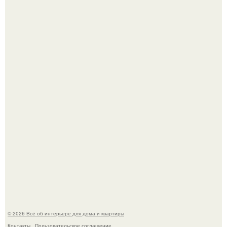
Невеста без права выбора: как показ Samuel Cirnansck
2012 года превратил подиум в манифест против
принуждения.
Сокровища из Hoff.
© 2026 Всё об интерьере для дома и квартиры
Контакты
Пользовательское соглашение