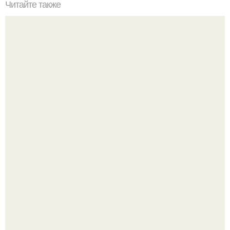
Читайте также
Интерьеры, созданные для медитативного
разглядывания, и крепкие балконы для долгого
позирования на фоне Москвы.
Культурный код. Можно сделать красивый интерьер