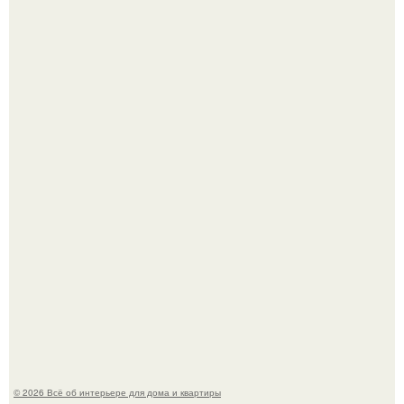
Визуализация квартиры в ЖК "Булычев".
5 ошибок в планировке, из-за которых вы теряете метры.
© 2026 Всё об интерьере для дома и квартиры