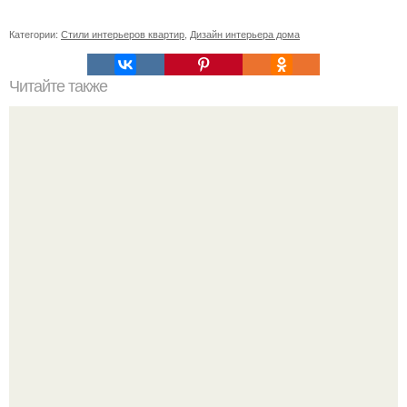
Категории:
Стили интерьеров квартир
,
Дизайн интерьера дома
Читайте также
Ваза из бутылки. Приступаем к уроку