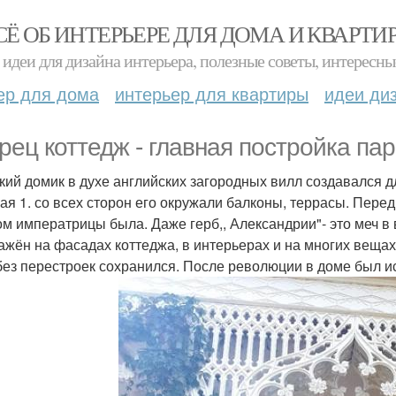
СЁ ОБ ИНТЕРЬЕРЕ ДЛЯ ДОМА И КВАРТИ
идеи для дизайна интерьера, полезные советы, интересны
ер для дома
интерьер для квартиры
идеи ди
рец коттедж - главная постройка пар
кий домик в духе английских загородных вилл создавался
ая 1. со всех сторон его окружали балконы, террасы. Пер
ом императрицы была. Даже герб,, Александрии"- это меч в 
ажён на фасадах коттеджа, в интерьерах и на многих вещах
без перестроек сохранился. После революции в доме был и