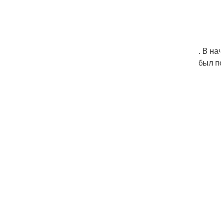
. В н
был п