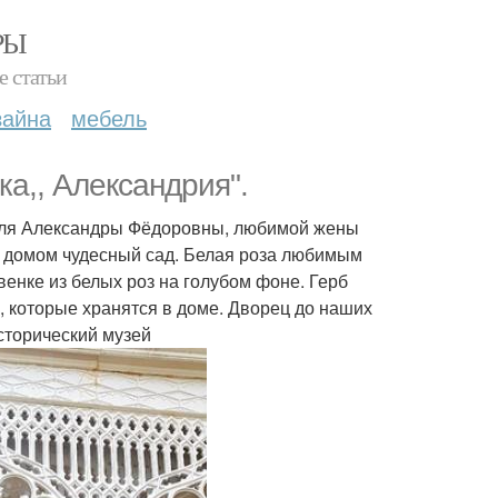
РЫ
е статьи
зайна
мебель
ка,, Александрия".
 для Александры Фёдоровны, любимой жены
ед домом чудесный сад. Белая роза любимым
венке из белых роз на голубом фоне. Герб
, которые хранятся в доме. Дворец до наших
сторический музей