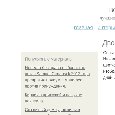
В
лучшие 
главная
интерь
Дво
Сельс
Никол
Популярные материалы
цветк
Невеста без права выбора: как
изобр
показ Samuel Cirnansck 2012 года
дней 
превратил подиум в манифест
против принуждения.
Кирпич в прихожей и на кухне
поклеила.
Сказочный дом художницы в