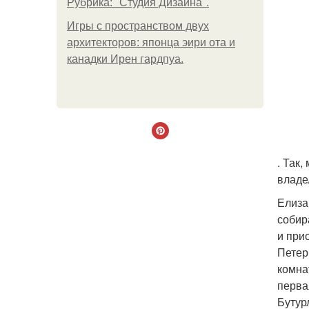
Рубрика: "Студия Дизайна".
Игры с пространством двух
архитекторов: японца эири ота и
канадки Ирен гардпуа.
. Так
владе
Елиза
собир
и при
Петер
комна
перва
Бутур