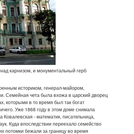
 над карнизом, и монументальный герб
оенным историком, генерал-майором,
ии. Семейная чета была вхожа в царский дворец
х, которыми в то время был так богат
ичего. Уже 1868 году в этом доме снимала
а Ковалевская - математик, писательница,
аук. Куда впоследствии переехало семейство
 их потомки бежали за границу во время