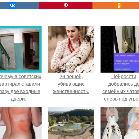
очему в советских
26 вещей,
Нейросети
вартирах ставили
убивающие
добрались д
разу две входные
женственность.
семейных чатов
двери.
теперь под угро
мамины нерв