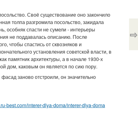
 посольство. Своё существование оно закончило
ная толпа разгромила посольство, закидала
ь, особняк спасти не сумели - интерьеры
⇨
ания не поддавалась описанию. После
о, чтобы спастись от сквозняков и
ончательного установления советской власти, в
как памятник архитектуры, а в начале 1930-х
ой дом, каковым он является по сию пору.
 фасад заново отстроили, он значительно
ior.ru-best.com/interer-dlya-doma/interer-dlya-doma