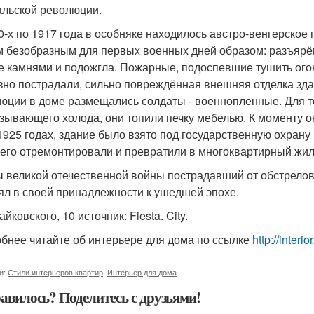
льской революции.
0-х по 1917 года в особняке находилось австро-венгерское
 безобразным для первых военных дней образом: разъярён
е камнями и подожгла. Пожарные, подоспевшие тушить огон
зно пострадали, сильно повреждённая внешняя отделка зд
юции в доме размещались солдаты - военнопленные. Для тог
зывающего холода, они топили печку мебелью. К моменту ок
1925 годах, здание было взято под государственную охрану 
 его отремонтировали и превратили в многоквартирный жил
ы великой отечественной войны пострадавший от обстрелов
ял в своей принадлежности к ушедшей эпохе.
Чайковского, 10 источник: Fiesta. City.
бнее читайте об интерьере для дома по ссылке
http://inter
и:
Стили интерьеров квартир
,
Интерьер для дома
авилось? Поделитесь с друзьями!