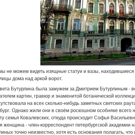
, мы не можем видеть изящные статуи и вазы, находившиеся
лицы дома над аркой ворот.
вета Бутурлина была замужем за Дмитрием Бутурлиным - в
ателем картин, гравюр и знаменитой ботанической коллекц
сутствовала на всех сколько-нибудь заметных светских раута
бург. Однако жили они в своём роскошном особняке всего н
ту семья Ковалевских, откуда происходит Софья Васильевн
я женщина - член-корреспондент петербургской академии н
линых точно неизвестно, хотя есть основания полагать, что