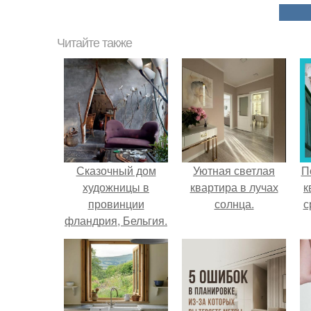
Читайте также
Сказочный дом
Уютная светлая
П
художницы в
квартира в лучах
к
провинции
солнца.
с
фландрия, Бельгия.