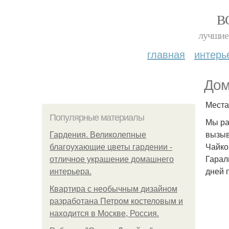
В
лучшие 
главная
интерь
Дом
Места
Популярные материалы
Мы ра
вызыв
Гардения. Великолепные
Чайко
благоухающие цветы гардении -
Гарал
отличное украшение домашнего
дней 
интерьера.
Квартира с необычным дизайном
разработана Петром костеловым и
находится в Москве, Россия.