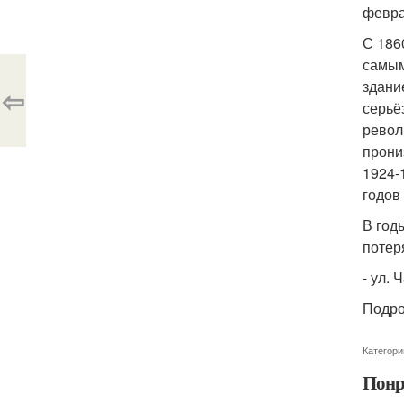
февра
С 186
самым
здани
⇦
серьё
револ
прони
1924-
годов
В год
потер
- ул. 
Подро
Категори
Понр