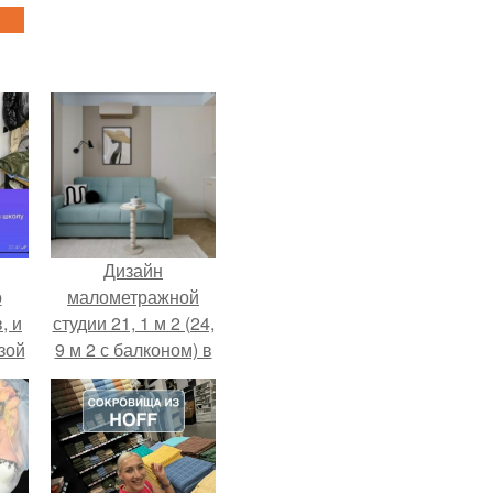
Дизайн
о
малометражной
, и
студии 21, 1 м 2 (24,
зой
9 м 2 с балконом) в
ы.
Краснодаре.