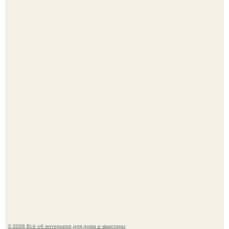
Готовясь к поездке, мы листали путеводители по городу
и наткнулись на фотографию белого дворца.
Стало интересно поучаствовать в этом флешмобе -
Artvsartist, хоть он не совсем про рукоделие, а больше
про живопись, рисунок.
© 2026 Всё об интерьере для дома и квартиры