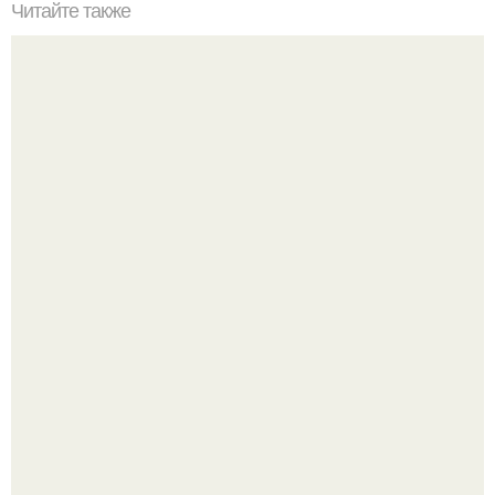
Читайте также
11 рецептов сахарной глазури, чтобы подойти творчески
к украшению печенюшек.
Три инструмента, которые реально связывают квартиру
в единое целое - и ни один из них не требует сносить