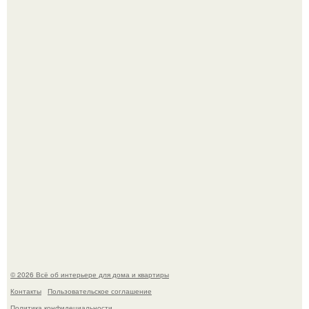
Откуда у дизайнера так много идей?
Дримскроллинг - новый формат мечтательности.
© 2026 Всё об интерьере для дома и квартиры
Контакты
Пользовательское соглашение
Политика конфидециальности