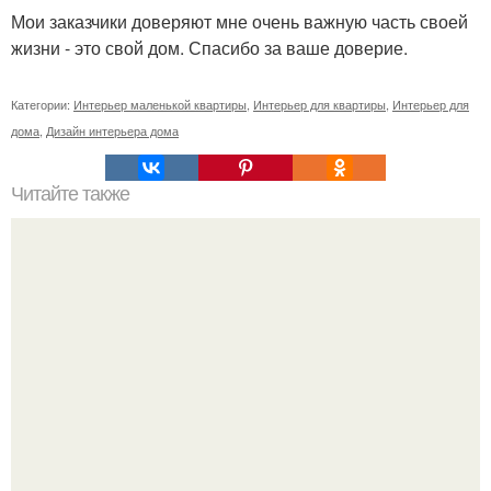
Мои заказчики доверяют мне очень важную часть своей
жизни - это свой дом. Спасибо за ваше доверие.
Категории:
Интерьер маленькой квартиры
,
Интерьер для квартиры
,
Интерьер для
дома
,
Дизайн интерьера дома
Читайте также
Сколько сохнут обои на флизелиновой основе после
поклейки. Когда высохнет клей?