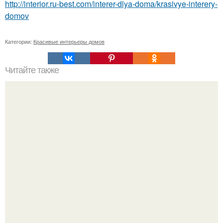
http://interior.ru-best.com/interer-dlya-doma/krasivye-interery-
domov
Категории:
Красивые интерьеры домов
Читайте также
Недорогой ремонт в прихожей своими руками.