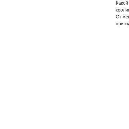
Какой
кроли
От ме
приго