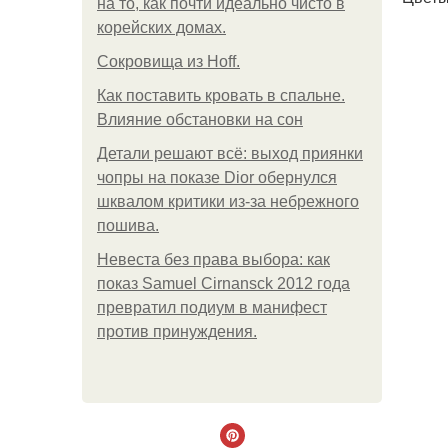
на то, как почти идеально чисто в
корейских домах.
Сокровища из Hoff.
Как поставить кровать в спальне.
Влияние обстановки на сон
Детали решают всё: выход приянки
чопры на показе Dior обернулся
шквалом критики из-за небрежного
пошива.
Невеста без права выбора: как
показ Samuel Cirnansck 2012 года
превратил подиум в манифест
против принуждения.