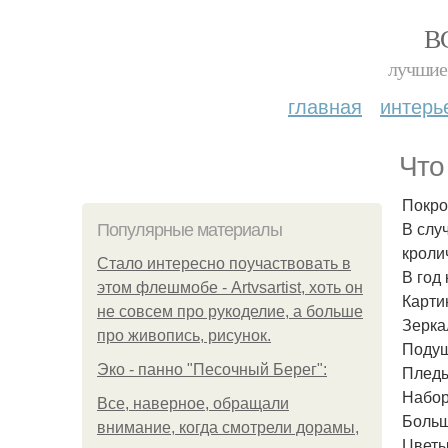
В
лучшие 
главная
интерь
Что
Покро
В слу
Популярные материалы
кроли
Стало интересно поучаствовать в
В год
этом флешмобе - Artvsartist, хоть он
Карти
не совсем про рукоделие, а больше
Зерка
про живопись, рисунок.
Подуш
Эко - панно "Песочный Берег":
Пледы
Набор
Все, наверное, обращали
Больш
внимание, когда смотрели дорамы,
Цветы