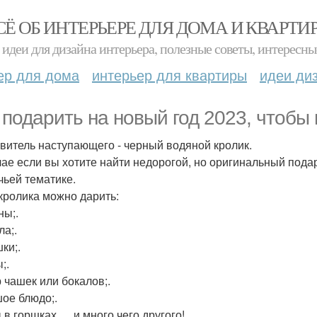
СЁ ОБ ИНТЕРЬЕРЕ ДЛЯ ДОМА И КВАРТИ
идеи для дизайна интерьера, полезные советы, интересны
ер для дома
интерьер для квартиры
идеи ди
 подарить на новый год 2023, чтобы
витель наступающего - черный водяной кролик.
чае если вы хотите найти недорогой, но оригинальный подар
чьей тематике.
 кролика можно дарить:
ны;.
ла;.
ки;.
;.
 чашек или бокалов;.
ое блюдо;.
 в горшках … и много чего другого!