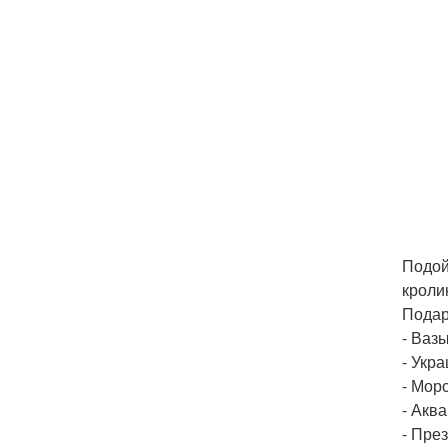
Подой
кроли
Подар
- Вазы
- Укр
- Мор
- Акв
- Пре