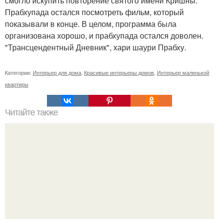
смогло искупить повторение святого имени Кришны.
Прабхупада остался посмотреть фильм, который
показывали в конце. В целом, программа была
организована хорошо, и прабхупада остался доволен.
"Трансцендентный Дневник", хари шаури Прабху.
Категории:
Интерьер для дома
,
Красивые интерьеры домов
,
Интерьер маленькой
квартиры
Читайте также
Почему не растет фикус бенджамина?