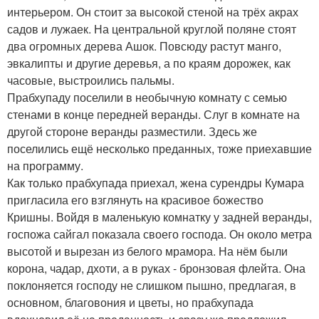
интерьером. Он стоит за высокой стеной на трёх акрах
садов и лужаек. На центральной круглой поляне стоят
два огромных дерева Ашок. Повсюду растут манго,
эвкалипты и другие деревья, а по краям дорожек, как
часовые, выстроились пальмы.
Прабхупаду поселили в необычную комнату с семью
стенами в конце передней веранды. Слуг в комнате на
другой стороне веранды разместили. Здесь же
поселились ещё несколько преданных, тоже приехавшие
на программу.
Как только прабхупада приехал, жена сурендры Кумара
пригласила его взглянуть на красивое божество
Кришны. Войдя в маленькую комнатку у задней веранды,
госпожа сайгал показала своего господа. Он около метра
высотой и вырезан из белого мрамора. На нём были
корона, чадар, дхоти, а в руках - бронзовая флейта. Она
поклоняется господу не слишком пышно, предлагая, в
основном, благовония и цветы, но прабхупада