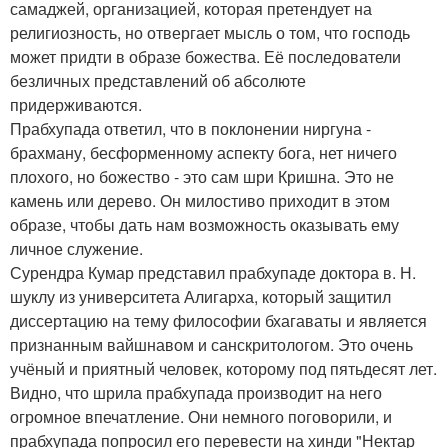
самаджей, организацией, которая претендует на
религиозность, но отвергает мысль о том, что господь
может придти в образе божества. Её последователи
безличных представлений об абсолюте
придерживаются.
Прабхупада ответил, что в поклонении ниргуна -
брахману, бесформенному аспекту бога, нет ничего
плохого, но божество - это сам шри Кришна. Это не
камень или дерево. Он милостиво приходит в этом
образе, чтобы дать нам возможность оказывать ему
личное служение.
Сурендра Кумар представил прабхупаде доктора в. Н.
шуклу из университета Алигарха, который защитил
диссертацию на тему философии бхагаваты и является
признанным вайшнавом и санскритологом. Это очень
учёный и приятный человек, которому под пятьдесят лет.
Видно, что шрила прабхупада производит на него
огромное впечатление. Они немного поговорили, и
прабхупада попросил его перевести на хинди "Нектар