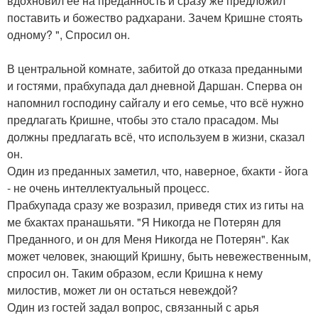
вдохновил её на преданность и сразу же предложил
поставить и божество радхарани. Зачем Кришне стоять
одному? ", Спросил он.
В центральной комнате, забитой до отказа преданными
и гостями, прабхупада дал дневной Даршан. Сперва он
напомнил господину сайгалу и его семье, что всё нужно
предлагать Кришне, чтобы это стало прасадом. Мы
должны предлагать всё, что используем в жизни, сказал
он.
Один из преданных заметил, что, наверное, бхакти - йога
- не очень интеллектуальный процесс.
Прабхупада сразу же возразил, приведя стих из гиты на
ме бхактах пранашьяти. "Я Никогда не Потерян для
Преданного, и он для Меня Никогда не Потерян". Как
может человек, знающий Кришну, быть невежественным,
спросил он. Таким образом, если Кришна к нему
милостив, может ли он остаться невеждой?
Один из гостей задал вопрос, связанный с арья