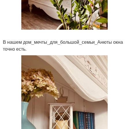
В нашем дом_мечты_для_большой_семьи_Анюты окна
точно есть.