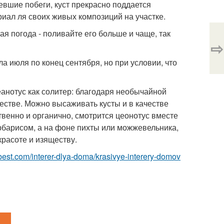
евшие побеги, куст прекрасно поддается
риал ля своих живых композиций на участке.
я погода - поливайте его больше и чаще, так
⇨
ла июля по конец сентября, но при условии, что
еанотус как солитер: благодаря необычайной
честве. Можно высаживать кусты и в качестве
венно и органично, смотрится цеонотус вместе
арбарисом, а на фоне пихты или можжевельника,
красоте и изяществу.
ru-best.com/interer-dlya-doma/krasivye-interery-domov