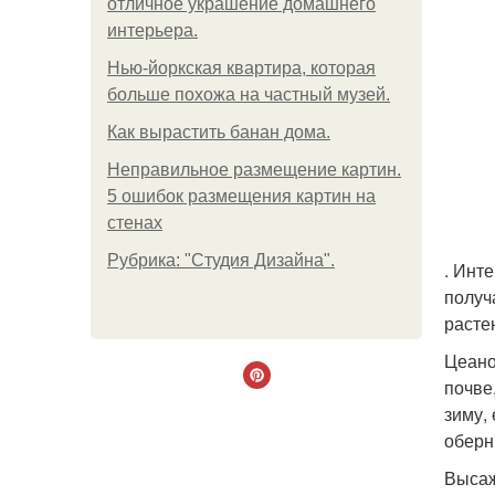
отличное украшение домашнего
интерьера.
Нью-йоркская квартира, которая
больше похожа на частный музей.
Как вырастить банан дома.
Неправильное размещение картин.
5 ошибок размещения картин на
стенах
Рубрика: "Студия Дизайна".
. Инте
получ
расте
Цеано
почве
зиму,
оберн
Высаж