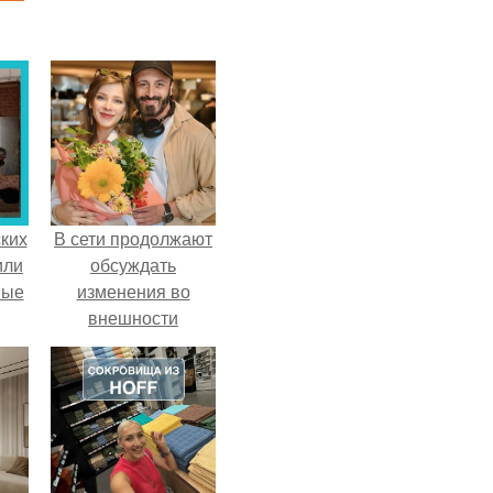
ких
В сети продолжают
или
обсуждать
ные
изменения во
внешности
актрисы.