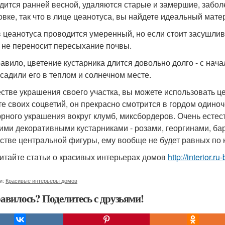
дится ранней весной, удаляются старые и замершие, забол
вке, так что в лице цеанотуса, вы найдете идеальный мате
 цеанотуса проводится умеренный, но если стоит засушлива
н не переносит пересыхание почвы.
равило, цветение кустарника длится довольно долго - с нача
садили его в теплом и солнечном месте.
естве украшения своего участка, вы можете использовать ц
те своих соцветий, он прекрасно смотрится в гордом одино
рного украшения вокруг клумб, миксбордеров. Очень естест
гими декоративными кустарниками - розами, георгинами, б
естве центральной фигуры, ему вообще не будет равных по 
итайте статьи о красивых интерьерах домов
http://interior.
и:
Красивые интерьеры домов
авилось? Поделитесь с друзьями!