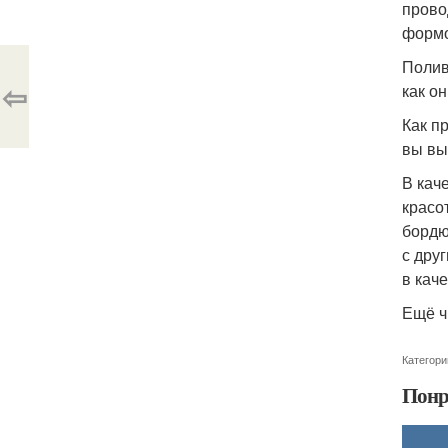
прово
формо
Полив
⇦
как о
Как п
вы вы
В кач
красо
бордю
с дру
в кач
Ещё ч
Категори
Понр