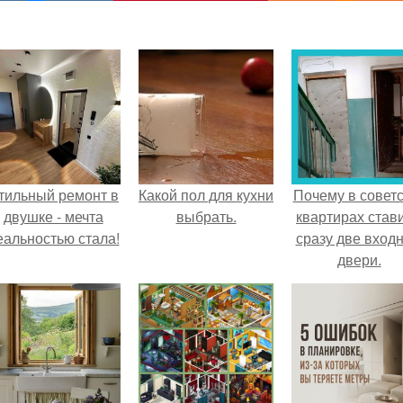
тильный ремонт в
Какой пол для кухни
Почему в советс
двушке - мечта
выбрать.
квартирах став
еальностью стала!
сразу две вход
двери.