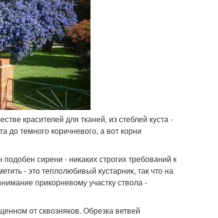
естве красителей для тканей, из стеблей куста -
та до темного коричневого, а вот корни
 подобен сирени - никаких строгих требований к
етить - это теплолюбивый кустарник, так что на
 внимание прикорневому участку ствола -
щенном от сквозняков. Обрезка ветвей