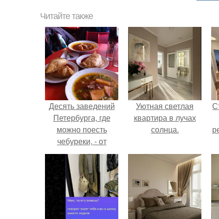
Читайте также
Десять заведений
Уютная светлая
С
Петербурга, где
квартира в лучах
можно поесть
солнца.
р
чебуреки, - от
советской
забегаловки до
вегетарианского
кафе.