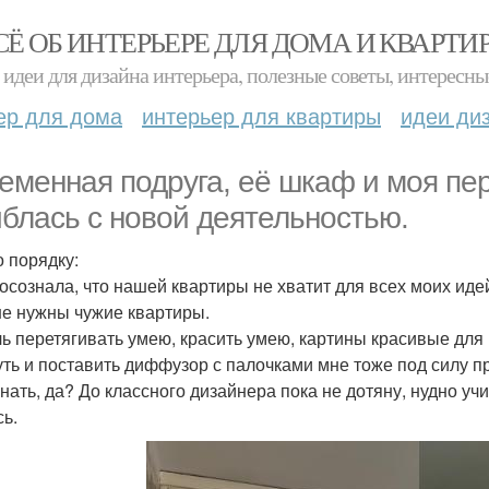
СЁ ОБ ИНТЕРЬЕРЕ ДЛЯ ДОМА И КВАРТИ
идеи для дизайна интерьера, полезные советы, интересны
ер для дома
интерьер для квартиры
идеи ди
еменная подруга, её шкаф и моя пер
блась с новой деятельностью.
о порядку:
 осознала, что нашей квартиры не хватит для всех моих иде
не нужны чужие квартиры.
ь перетягивать умею, красить умею, картины красивые для 
уть и поставить диффузор с палочками мне тоже под силу пр
нать, да? До классного дизайнера пока не дотяну, нудно уч
сь.