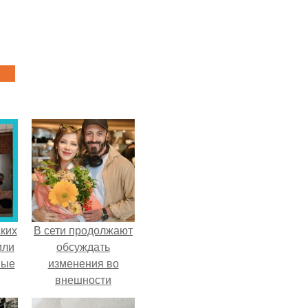
ких
В сети продолжают
или
обсуждать
ные
изменения во
внешности
актрисы.