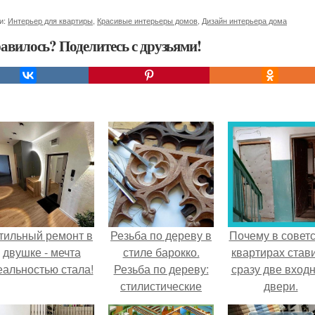
и:
Интерьер для квартиры
,
Красивые интерьеры домов
,
Дизайн интерьера дома
авилось? Поделитесь с друзьями!
тильный ремонт в
Резьба по дереву в
Почему в советс
двушке - мечта
стиле барокко.
квартирах став
еальностью стала!
Резьба по дереву:
сразу две вход
стилистические
двери.
направления и