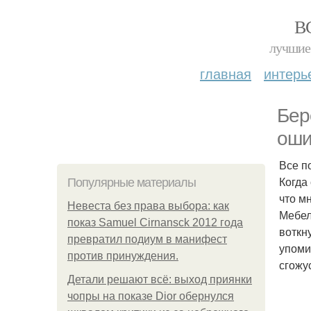
В
лучшие 
главная
интерь
Бер
оши
Все п
Когда
Популярные материалы
что м
Невеста без права выбора: как
Мебел
показ Samuel Cirnansck 2012 года
воткн
превратил подиум в манифест
упоми
против принуждения.
сгожу
Детали решают всё: выход приянки
чопры на показе Dior обернулся