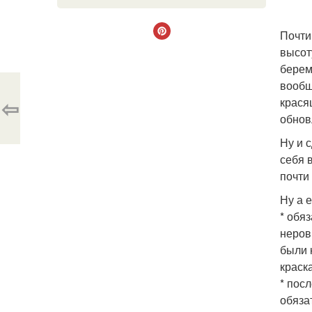
Почти
высот
берем
вообщ
⇦
крася
обнов
Ну и 
себя 
почти
Ну а 
* обя
неров
были 
краска
* пос
обяза