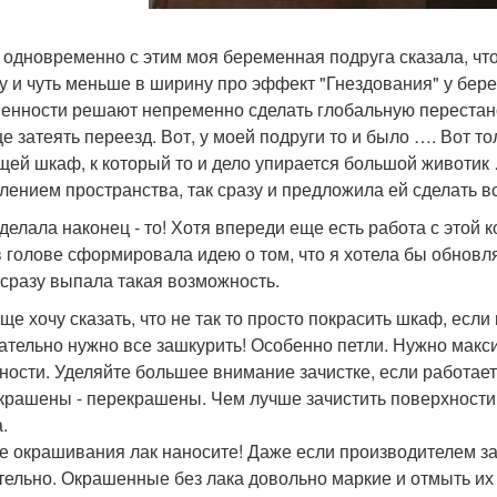
 одновременно с этим моя беременная подруга сказала, что 
у и чуть меньше в ширину про эффект "Гнездования" у бер
енности решают непременно сделать глобальную перестанов
е затеять переезд. Вот, у моей подруги то и было …. Вот то
щей шкаф, к который то и дело упирается большой животик …
лением пространства, так сразу и предложила ей сделать в
сделала наконец - то! Хотя впереди еще есть работа с этой 
в голове сформировала идею о том, что я хотела бы обновля
 сразу выпала такая возможность.
еще хочу сказать, что не так то просто покрасить шкаф, если
зательно нужно все зашкурить! Особенно петли. Нужно макси
ности. Уделяйте большее внимание зачистке, если работае
крашены - перекрашены. Чем лучше зачистить поверхности о
.
ле окрашивания лак наносите! Даже если производителем за
тельно. Окрашенные без лака довольно маркие и отмыть их 