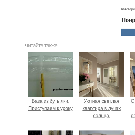
Категори
Понр
Читайте также
Ваза из бутылки.
Уютная светлая
С
Приступаем к уроку
квартира в лучах
солнца.
р