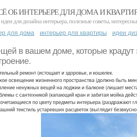
СЁ ОБ ИНТЕРЬЕРЕ ДЛЯ ДОМА И КВАРТИ
идеи для дизайна интерьера, полезные советы, интересны
ер для дома
интерьер для квартиры
идеи ди
ещей в вашем доме, которые крадут
троение.
ительный ремонт (истощает и здоровье, и кошелек.
охое освещение жизненного пространства (должно быть мин
опление ненужных вещей на лоджии и балконе (лишает мест
облемы с сантехникой (капающий кран и забитая мойка дейс
 сочетающиеся по цвету предметы интерьера (раздражают гл
машний текстиль устаревших расцветок (выглядит безвкусно 