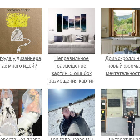
ткуда у дизайнера
Неправильное
Дримскроллинг
так много идей?
размещение
новый форма
картин. 5 ошибок
мечтательност
размещения картин
на стенах
евеста без права
Три года назад мы
Литературна