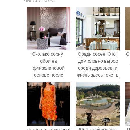
Читайте также
Сколько сохнут
Среди сосен. Этот
О
обои на
дом словно вырос
флизелиновой
среди деревьев, и
основе после
жизнь здесь течет в
поклейки. Когда
собственном ритме
высохнет клей?
- спокойно, без
спешки и лишнего
шума.
Детали решают всё:
69-Летний житель
Н