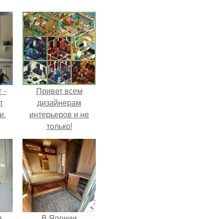
 -
Привет всем
т
дизайнерам
и.
интерьеров и не
только!
я
В Японии