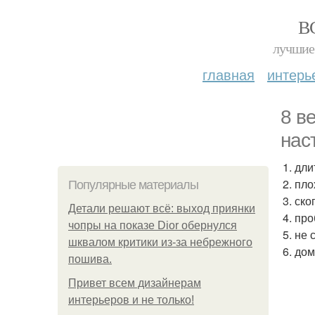
В
лучшие 
главная
интерь
8 в
нас
1. дл
2. пл
Популярные материалы
3. ск
Детали решают всё: выход приянки
4. пр
чопры на показе Dior обернулся
5. не
шквалом критики из-за небрежного
6. до
пошива.
Привет всем дизайнерам
интерьеров и не только!