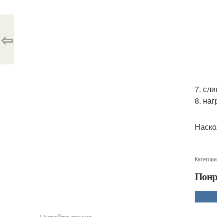
⇦
7. сл
8. на
Наско
Категори
Понр