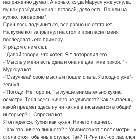
напряженно думал. А ночью, когда Маруся уже уснула,
пушок разбудил меня-" вставай, дело есть. Пошли на
кухню, поговорим".
Пришлось подчиниться, все равно не отстанет.
На кухне кот запрыгнул на стол и пригласил меня
последовать его примеру.
Я рядом с ним сел.
-"Давай говори, что хотел. Я."-поторопил его
-"Мысль у меня есть одна и она не дает мне покоя. " -
Муркнул кот.
-"Озвучивай свою мысль и пошли спать. Я.поздно уже"-
зевнул
-"Погоди. Не торопи. Ты лучше внимательно кухню
осмотри. Тебя здесь ничего не удивляет? Как считаешь,
какой предмет здесь ну ни как не вписывается в общий
интерьер? "- Спросил кот.
Я огляделся. Кухня как кухня. Ничего лишнего.
-"Как это ничего лишнего? "-Удивился кот-" вот смотри - у
стола стоят обычные стулья. Так? Я.-"ну так"-согласился