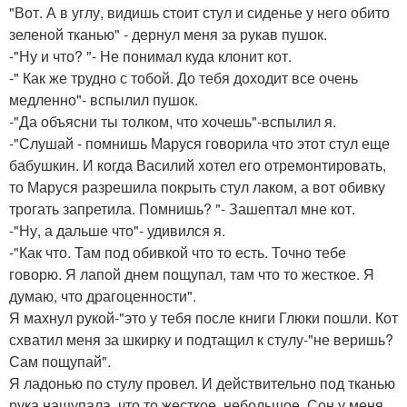
"Вот. А в углу, видишь стоит стул и сиденье у него обито
зеленой тканью" - дернул меня за рукав пушок.
-"Ну и что? "- Не понимал куда клонит кот.
-" Как же трудно с тобой. До тебя доходит все очень
медленно"- вспылил пушок.
-"Да объясни ты толком, что хочешь"-вспылил я.
-"Слушай - помнишь Маруся говорила что этот стул еще
бабушкин. И когда Василий хотел его отремонтировать,
то Маруся разрешила покрыть стул лаком, а вот обивку
трогать запретила. Помнишь? "- Зашептал мне кот.
-"Ну, а дальше что"- удивился я.
-"Как что. Там под обивкой что то есть. Точно тебе
говорю. Я лапой днем пощупал, там что то жесткое. Я
думаю, что драгоценности".
Я махнул рукой-"это у тебя после книги Глюки пошли. Кот
схватил меня за шкирку и подтащил к стулу-"не веришь?
Сам пощупай".
Я ладонью по стулу провел. И действительно под тканью
рука нащупала, что то жесткое, небольшое. Сон у меня