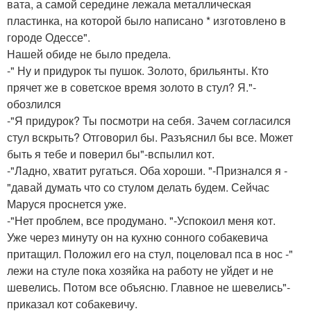
вата, а самой середине лежала металлическая
пластинка, на которой было написано * изготовлено в
городе Одессе".
Нашей обиде не было предела.
-" Ну и придурок ты пушок. Золото, брильянты. Кто
прячет же в советское время золото в стул? Я."-
обозлился
-"Я придурок? Ты посмотри на себя. Зачем согласился
стул вскрыть? Отговорил бы. Разъяснил бы все. Может
быть я тебе и поверил бы"-вспылил кот.
-"Ладно, хватит ругаться. Оба хороши. "-Признался я -
"давай думать что со стулом делать будем. Сейчас
Маруся проснется уже.
-"Нет проблем, все продумано. "-Успокоил меня кот.
Уже через минуту он на кухню сонного собакевича
притащил. Положил его на стул, поцеловал пса в нос -"
лежи на стуле пока хозяйка на работу не уйдет и не
шевелись. Потом все объясню. Главное не шевелись"-
приказал кот собакевичу.