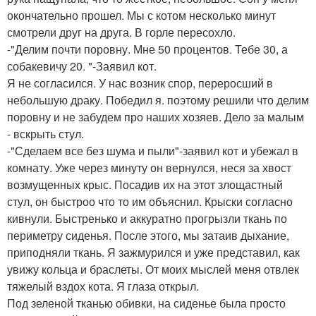
окончательно прошел. Мы с котом несколько минут
смотрели друг на друга. В горле пересохло.
-"Делим почти поровну. Мне 50 процентов. Тебе 30, а
собакевичу 20. "-Заявил кот.
Я не согласился. У нас возник спор, переросший в
небольшую драку. Победил я. поэтому решили что делим
поровну и не забудем про наших хозяев. Дело за малым
- вскрыть стул.
-"Сделаем все без шума и пыли"-заявил кот и убежал в
комнату. Уже через минуту он вернулся, неся за хвост
возмущенных крыс. Посадив их на этот злощастный
стул, он быстроо что то им объяснил. Крыски согласно
кивнули. Быстренько и аккуратно прогрызли ткань по
периметру сиденья. После этого, мы затаив дыхание,
приподняли ткань. Я зажмурился и уже представил, как
увижу кольца и браслеты. От моих мыслей меня отвлек
тяжелый вздох кота. Я глаза открыл.
Под зеленой тканью обивки, на сиденье была просто