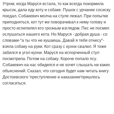
Утром, когда Маруся встала, то как всегда покормила
крысок, дала еду коту и собаке. Пушок с урчание сосиску
поедал. Собакевич молча на стуле лежал. При попытке
приподняться, кот тут же поворачивал к нему голову и
просто испепелял его грозным взглядом. Пес не посмел
ослушаться нашего кота. Но Маруся - добрая душа - со
словами-"а ты что не кушаешь. Давай я тебя отнесу"-
взяла собаку на руки. Кот сразу с кухни свалил. Я тоже
забился в угол кухни. Маруся на испорченный стул
посмотрела. Потом на собаку. Короче попало псу.
Собакевич на нас обиделся и не хочет слышать ни каких
объяснений. Сказал, что сегодня будет нам читать книгу
Достоевского 'преступление и наказание'пришлось
согласиться.