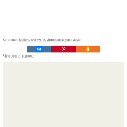
Категории:
Мебель для кухни
,
Интерьер кухни в доме
Читайте также
10 сайтов, которые помогут провести время в интернете
с пользой.