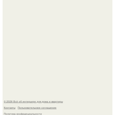
Готовясь к поездке, мы листали путеводители по городу
и наткнулись на фотографию белого дворца.
Квартира дипломата. Дизайнер Татьяна Сорокина -
Ильина создала классический интерьер для возрастной
пары в квартире площадью 82, 5 кв.
© 2026 Всё об интерьере для дома и квартиры
Контакты
Пользовательское соглашение
Политика конфидециальности