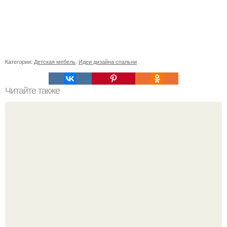
Категории:
Детская мебель
,
Идеи дизайна спальни
Читайте также
Сколько сохнут обои на флизелиновой основе после
поклейки. Когда высохнет клей?