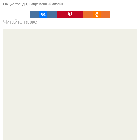
Общие тренды
,
Современный дизайн
Читайте также
Значение картина с волками. В том случае, если вы
любите вышивать, то наверняка задумывались о том,
что означает та или иная вышитая вами картина.