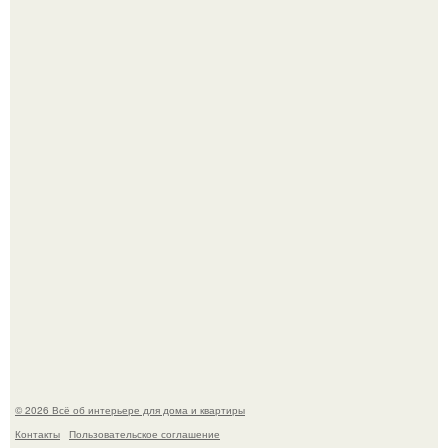
Привет всем дизайнерам интерьеров и не только!
"Проиллюстрированные Люди": Томас майландер
превратил солнечные ожоги в арт - объект.
© 2026 Всё об интерьере для дома и квартиры
Контакты
Пользовательское соглашение