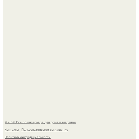
Дизайн малометражной студии 21, 1 м 2 (24, 9 м 2 с
балконом) в Краснодаре.
Визуализация квартиры в ЖК "Булычев".
© 2026 Всё об интерьере для дома и квартиры
Контакты
Пользовательское соглашение
Политика конфидециальности