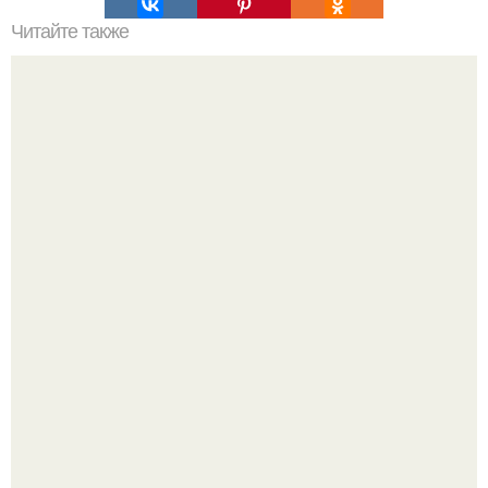
Читайте также
Стена круто из деревянных реек в интерьере - это!
Недавно сказали, что дизайну в ижгту учат лучше, чем в
удгу, потому что там преподают программы.