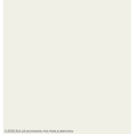
Эко - панно "Песочный Берег":
Преображение в ванной на ул. генерала Григорова, д.
36!
© 2026 Всё об интерьере для дома и квартиры