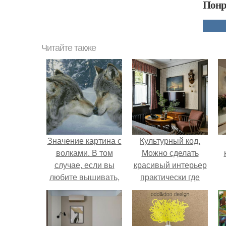
Понр
Читайте также
Значение картина с
Культурный код.
волками. В том
Можно сделать
случае, если вы
красивый интерьер
любите вышивать,
практически где
то наверняка
угодно.
задумывались о
том, что означает та
или иная вышитая