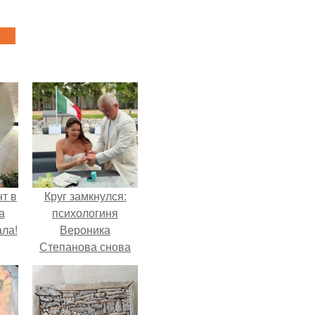
т в
Круг замкнулся:
а
психологиня
ла!
Вероника
Степанова снова
вышла замуж за
собственного
бывшего мужа.