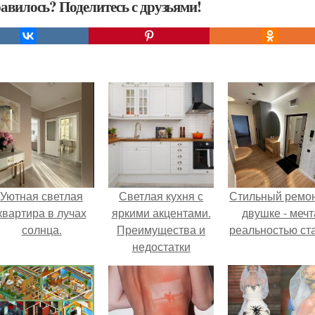
авилось? Поделитесь с друзьями!
Уютная светлая
Светлая кухня с
Стильный ремон
квартира в лучах
яркими акцентами.
двушке - мечт
солнца.
Преимущества и
реальностью ста
недостатки