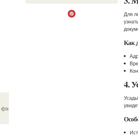
3. 
Для л
узнат
докум
Как 
Адр
Вре
Кон
4. 
Усадь
⇦
увиде
Особ
Ист