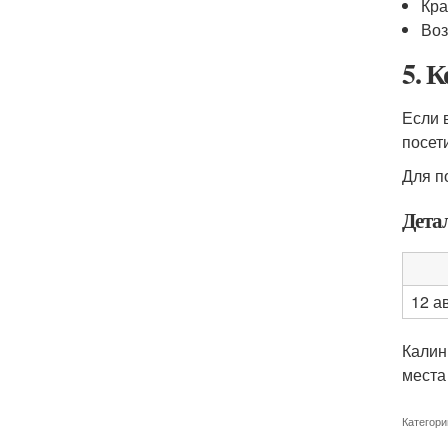
Кра
Воз
5. 
Если 
посет
Для п
Дета
12 а
Калин
места
Категори