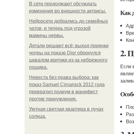
В сети продолжают обсуждать
Как 
изменения во внешности актрисы.
Нейросети добрались до семейных
Адр
чатов, и теперь под угрозой
Вре
мамины нервы.
Кон
Детали решают всё: выход приянки
2. 
чопры на показе Dior обернулся
шквалом критики из-за небрежного
Если 
пошива.
являе
Невеста без права выбора: как
залив
показ Samuel Cirnansck 2012 года
превратил подиум в манифест
Особ
против принуждения.
Пло
Уютная светлая квартира в лучах
Раз
солнца.
Воз