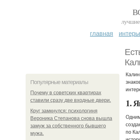
В
лучшие 
главная
интерь
Ест
Кал
Калин
знако
Популярные материалы
интер
Почему в советских квартирах
1. 
ставили сразу две входные двери.
Круг замкнулся: психологиня
Одним
Вероника Степанова снова вышла
созда
замуж за собственного бывшего
по Ка
мужа.
истор