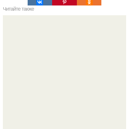
Читайте также
Сколько сохнут обои на флизелиновой основе после
поклейки. Когда высохнет клей?
Маленькая, но практичная квартира у моря 48 кв.