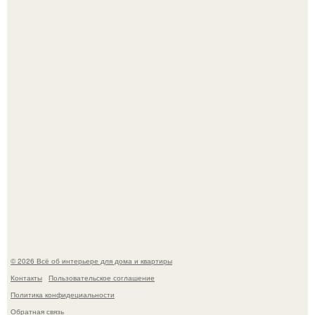
Привет всем дизайнерам интерьеров и не только!
Детали решают всё: выход приянки чопры на показе Dior
обернулся шквалом критики из-за небрежного пошива.
© 2026 Всё об интерьере для дома и квартиры
Контакты
Пользовательское соглашение
Политика конфидециальности
Обратная связь