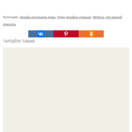
Категории:
Дизайн интерьера дома
,
Идеи дизайна спальни
,
Мебель для ванной
комнаты
Читайте также
Как сделать палатку из одеяла. Шалаши, халабуды,
вигвамы: почему детям полезно строить домики