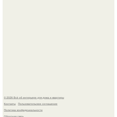
Опишите интерьер кухни в 2-3 словах.
Готовясь к поездке, мы листали путеводители по городу
и наткнулись на фотографию белого дворца.
© 2026 Всё об интерьере для дома и квартиры
Контакты
Пользовательское соглашение
Политика конфидециальности
Обратная связь