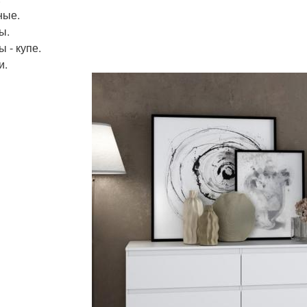
ные.
ы.
 - купе.
и.