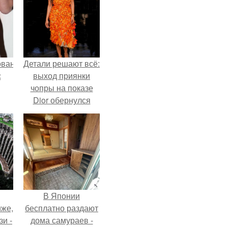
ованные
Детали решают всё:
с
выход приянки
чопры на показе
Dior обернулся
и в
шквалом критики
из-за небрежного
пошива.
В Японии
иже,
бесплатно раздают
зи -
дома самураев -