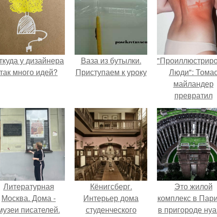
ткуда у дизайнера
Ваза из бутылки.
"Проиллюстрир
так много идей?
Приступаем к уроку
Люди": Тома
майландер
превратил
солнечные ожог
арт - объект.
Литературная
Кёнигсберг.
Это жилой
Москва. Дома -
Интерьер дома
комплекс в Пар
музеи писателей.
студенческого
в пригороде нуа