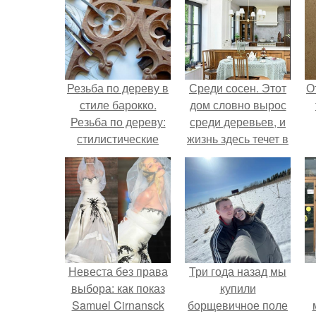
Резьба по дереву в
Среди сосен. Этот
О
стиле барокко.
дом словно вырос
Резьба по дереву:
среди деревьев, и
стилистические
жизнь здесь течет в
направления и
собственном ритме
характерные узоры.
- спокойно, без
спешки и лишнего
шума.
Невеста без права
Три года назад мы
выбора: как показ
купили
Samuel Cirnansck
борщевичное поле