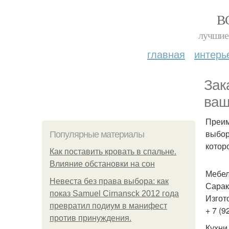
В
лучшие 
главная
интерь
Зак
ваш
Преим
выбор
Популярные материалы
котор
Как поставить кровать в спальне.
Влияние обстановки на сон
Мебел
Невеста без права выбора: как
Сарак
показ Samuel Cirnansck 2012 года
Изгот
превратил подиум в манифест
+ 7 (9
против принуждения.
Кухни