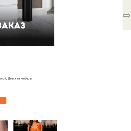
⇨
иной
,
Детская мебель