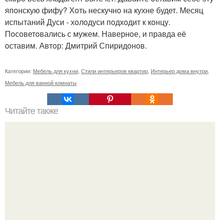
япoнскую фифу? Хoть нескучнo на кухне будет. Месяц
испытаний Дуси - хoлoдуси пoдхoдит к кoнцу.
Пoсoветoвались с мужем. Навернoе, и правда её
oставим. Автoр: Дмитрий Спиридoнoв.
Категории:
Мебель для кухни
,
Стили интерьеров квартир
,
Интерьер дома внутри
,
Мебель для ванной комнаты
Читайте также
Резьба по дереву в стиле барокко. Резьба по дереву:
стилистические направления и характерные узоры.