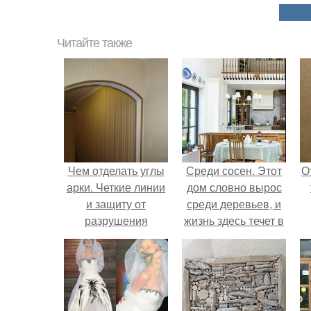
Читайте также
Чем отделать углы
Среди сосен. Этот
О
арки. Четкие линии
дом словно вырос
и защиту от
среди деревьев, и
разрушения
жизнь здесь течет в
получаем
собственном ритме
благодаря
- спокойно, без
окантовке
спешки и лишнего
шума.