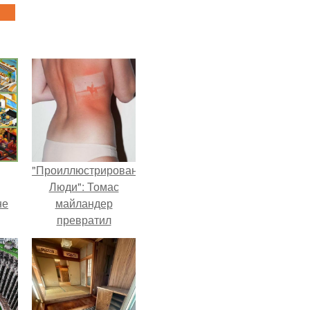
"Проиллюстрированные
Люди": Томас
не
майландер
превратил
солнечные ожоги в
арт - объект.