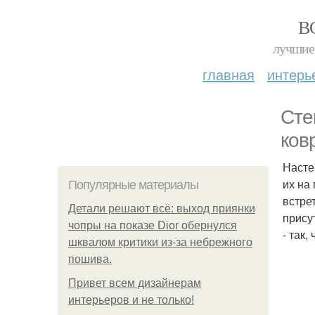
В
лучшие 
главная
интерь
Сте
ков
Насте
их на
Популярные материалы
встре
Детали решают всё: выход приянки
прису
чопры на показе Dior обернулся
- так
шквалом критики из-за небрежного
пошива.
Привет всем дизайнерам
интерьеров и не только!