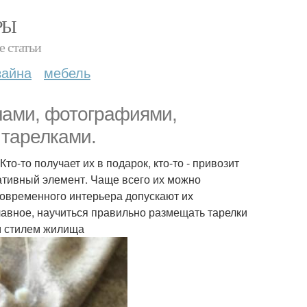
РЫ
е статьи
зайна
мебель
нами, фотографиями,
 тарелками.
о-то получает их в подарок, кто-то - привозит
оративный элемент. Чаще всего их можно
 современного интерьера допускают их
 главное, научиться правильно размещать тарелки
им стилем жилища