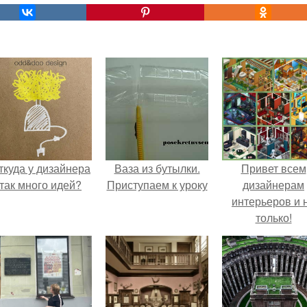
ткуда у дизайнера
Ваза из бутылки.
Привет всем
так много идей?
Приступаем к уроку
дизайнерам
интерьеров и 
только!