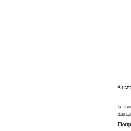
А исп
Категори
Интерьер
Понр