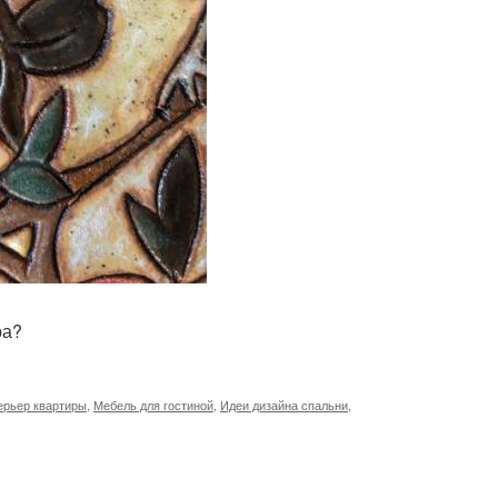
ра?
ерьер квартиры
,
Мебель для гостиной
,
Идеи дизайна спальни
,