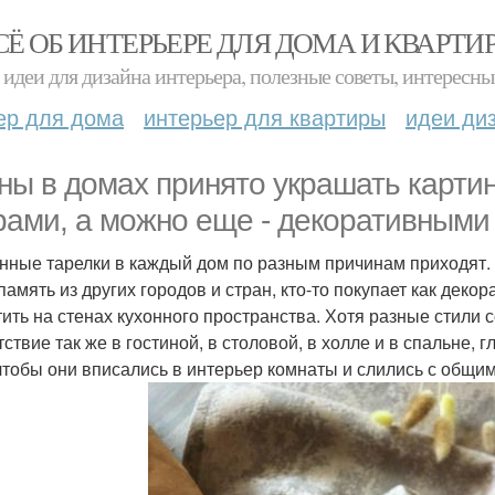
СЁ ОБ ИНТЕРЬЕРЕ ДЛЯ ДОМА И КВАРТИ
идеи для дизайна интерьера, полезные советы, интересны
ер для дома
интерьер для квартиры
идеи ди
ны в домах принято украшать карти
рами, а можно еще - декоративными
нные тарелки в каждый дом по разным причинам приходят. Кт
 память из других городов и стран, кто-то покупает как дек
тить на стенах кухонного пространства. Хотя разные стили
тствие так же в гостиной, в столовой, в холле и в спальне,
, чтобы они вписались в интерьер комнаты и слились с общ