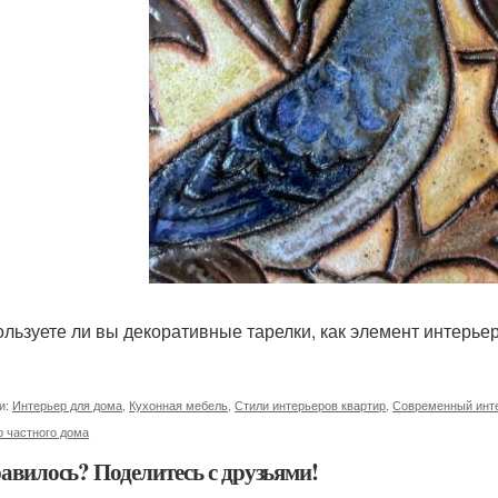
ользуете ли вы декоративные тарелки, как элемент интерье
и:
Интерьер для дома
,
Кухонная мебель
,
Стили интерьеров квартир
,
Современный инт
 частного дома
авилось? Поделитесь с друзьями!