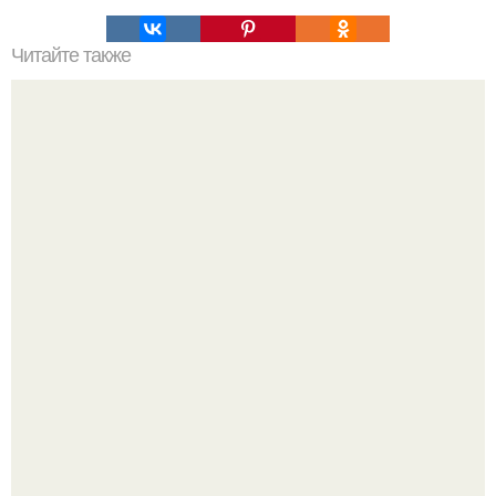
Читайте также
Скульптурный гипс сколько сохнет. Сколько сохнет
алебастр?