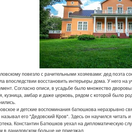
иловскому повезло с рачительными хозяевами: дед поэта с
ла впоследствии восстановить интерьеры дома. У него на у
умент. Согласно описи, в усадьбе было множество дворовых
я, кузница, амбар и даже церковь, рядом с которой было р
нились.
овское и детские воспоминания батюшкова неразрывно связ
, называл его "Дедовский Кров". Здесь он научился читать и
отека. Константин Батюшков уехал на дипломатическую слу
ом в даниловском больше не приезжал.