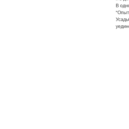
В одн
"Опыт
Усадь
уедин