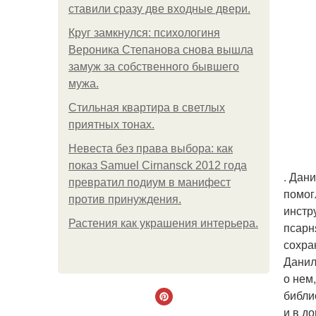
ставили сразу две входные двери.
Круг замкнулся: психологиня
Вероника Степанова снова вышла
замуж за собственного бывшего
мужа.
Стильная квартира в светлых
приятных тонах.
Невеста без права выбора: как
показ Samuel Cirnansck 2012 года
. Дан
превратил подиум в манифест
помог
против принуждения.
инстр
Растения как украшения интерьера.
псарн
сохра
Данил
о нем
библи
и в д