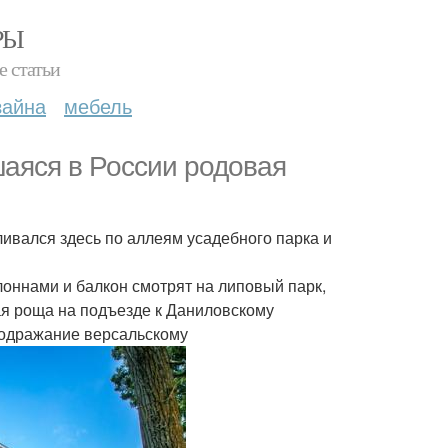
РЫ
е статьи
зайна
мебель
шаяся в России родовая
ивался здесь по аллеям усадебного парка и
лоннами и балкон смотрят на липовый парк,
вая роща на подъезде к Даниловскому
подражание версальскому