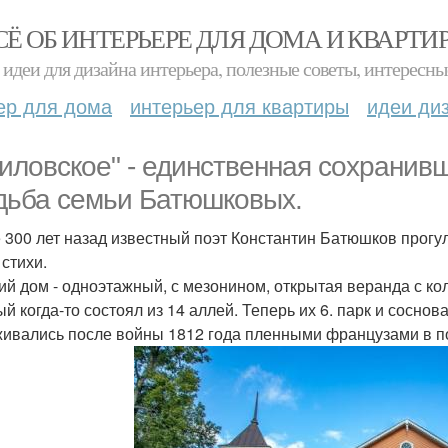
СЁ ОБ ИНТЕРЬЕРЕ ДЛЯ ДОМА И КВАРТИ
идеи для дизайна интерьера, полезные советы, интересны
ер для дома
интерьер для квартиры
идеи ди
иловское" - единственная сохранив
дьба семьи Батюшковых.
 300 лет назад известный поэт Константин Батюшков прогул
 стихи.
ий дом - одноэтажный, с мезонином, открытая веранда с ко
ый когда-то состоял из 14 аллей. Теперь их 6. парк и сосно
ивались после войны 1812 года пленными французами в 