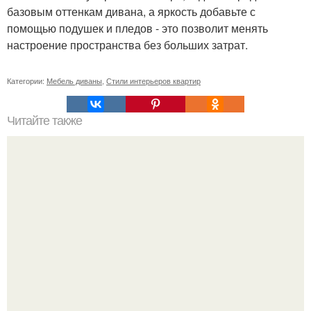
базовым оттенкам дивана, а яркость добавьте с
помощью подушек и пледов - это позволит менять
настроение пространства без больших затрат.
Категории:
Мебель диваны
,
Стили интерьеров квартир
Читайте также
Резьба по дереву в стиле барокко. Резьба по дереву:
стилистические направления и характерные узоры.