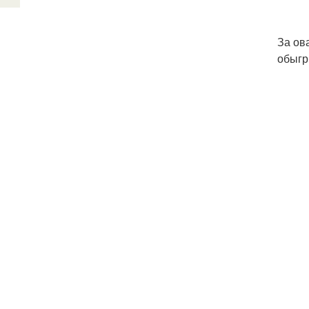
За ов
обыгр