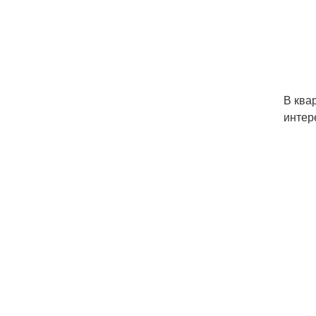
В ква
интер