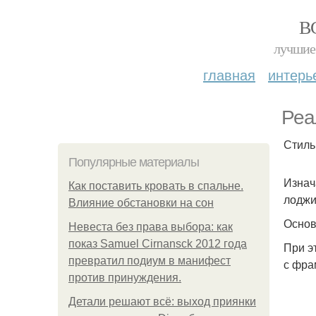
В
лучшие 
главная
интерь
Реа
Стиль
Популярные материалы
Изнач
Как поставить кровать в спальне.
лоджи
Влияние обстановки на сон
Основ
Невеста без права выбора: как
показ Samuel Cirnansck 2012 года
При э
превратил подиум в манифест
с фра
против принуждения.
Детали решают всё: выход приянки