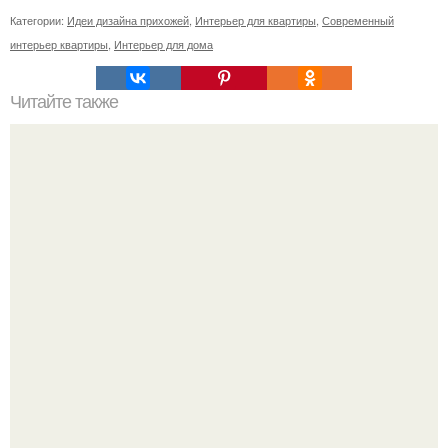
Категории:
Идеи дизайна прихожей
,
Интерьер для квартиры
,
Современный
интерьер квартиры
,
Интерьер для дома
Читайте также
Осенние поделки из природного материала своими
руками. Подготовка природных материалов для поделок