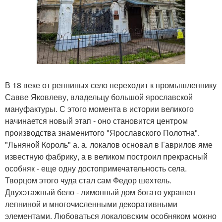
В 18 веке от репниных село переходит к промышленнику
Савве Яковлеву, владельцу большой ярославской
мануфактуры. С этого момента в истории великого
начинается новый этап - оно становится центром
производства знаменитого "Ярославского Полотна".
"Льняной Король" а. а. локалов основал в Гаврилов яме
известную фабрику, а в великом построил прекрасный
особняк - еще одну достопримечательность села.
Творцом этого чуда стал сам Федор шехтель.
Двухэтажный бело - лимонный дом богато украшен
лепниной и многочисленными декоративными
элементами. Любоваться локаловским особняком можно