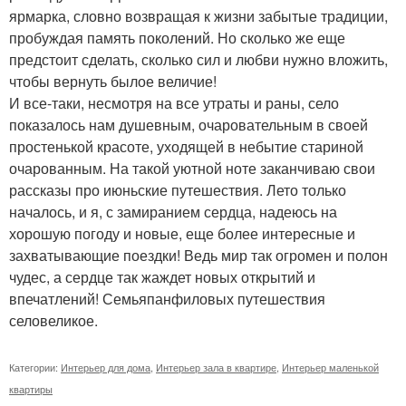
ярмарка, словно возвращая к жизни забытые традиции,
пробуждая память поколений. Но сколько же еще
предстоит сделать, сколько сил и любви нужно вложить,
чтобы вернуть былое величие!
И все-таки, несмотря на все утраты и раны, село
показалось нам душевным, очаровательным в своей
простенькой красоте, уходящей в небытие стариной
очарованным. На такой уютной ноте заканчиваю свои
рассказы про июньские путешествия. Лето только
началось, и я, с замиранием сердца, надеюсь на
хорошую погоду и новые, еще более интересные и
захватывающие поездки! Ведь мир так огромен и полон
чудес, а сердце так жаждет новых открытий и
впечатлений! Семьяпанфиловых путешествия
селовеликое.
Категории:
Интерьер для дома
,
Интерьер зала в квартире
,
Интерьер маленькой
квартиры