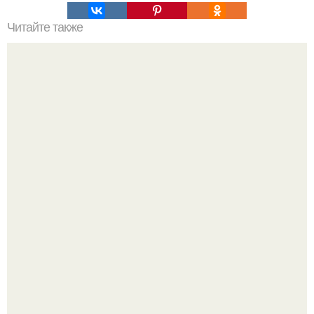
Читайте также
Резьба по дереву в стиле барокко. Резьба по дереву:
стилистические направления и характерные узоры.
5 ошибок в планировке, из-за которых вы теряете метры.